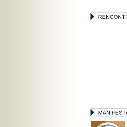

RENCONTR

MANIFEST