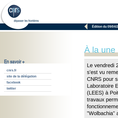

Édition du 09/04/
À la une
En savoir +
Le vendredi 
cnrs.fr
s'est vu reme
site de la délégation
CNRS pour se
facebook
Laboratoire 
twitter
(LEES) à Poit
travaux perme
fonctionnemen
"Wolbachia" a