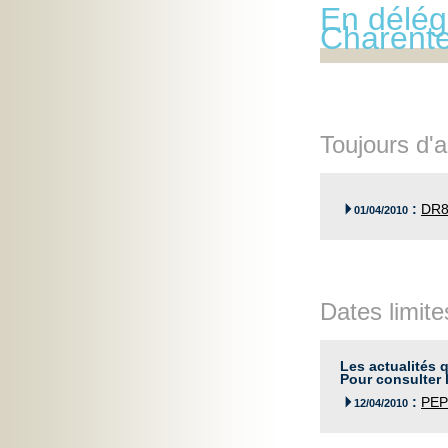
En délég
Charent
Toujours d'a
:
DR8

01/04/2010
Dates limite
Les actualités q
Pour consulter l
:
PEP

12/04/2010