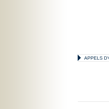

APPELS D