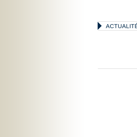

ACTUALIT