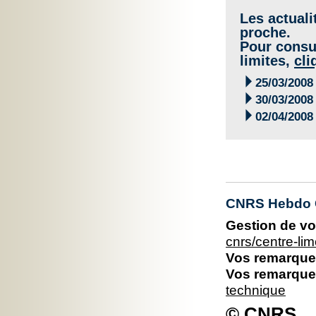
Les actuali
proche.
Pour consul
limites,
cli

25/03/2008

30/03/2008

02/04/2008
CNRS Hebdo C
Gestion de vo
cnrs/centre-l
Vos remarques
Vos remarques
technique
© CNRS