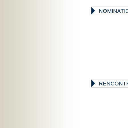

NOMINATIO

RENCONTR