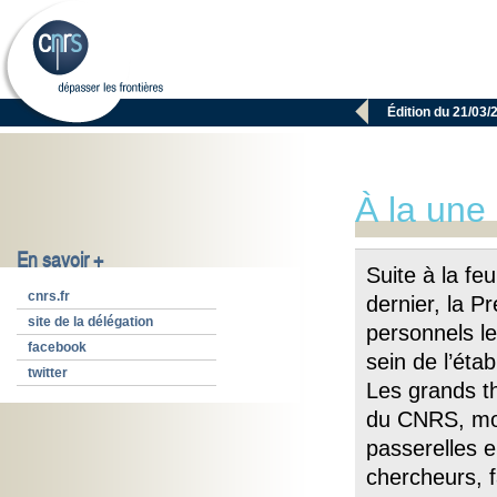

Édition du 21/03/
À la une
En savoir +
Suite à la feu
cnrs.fr
dernier, la P
site de la délégation
personnels l
facebook
sein de l’éta
twitter
Les grands th
du CNRS, mode
passerelles e
chercheurs, f