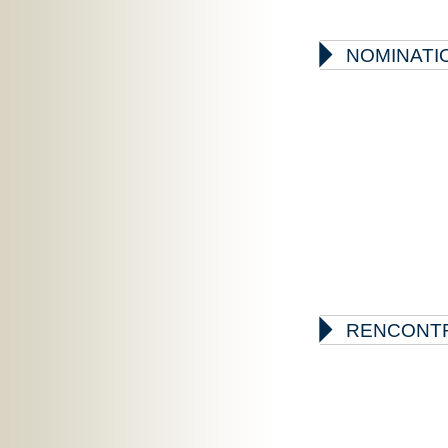

NOMINATIO

RENCONTR