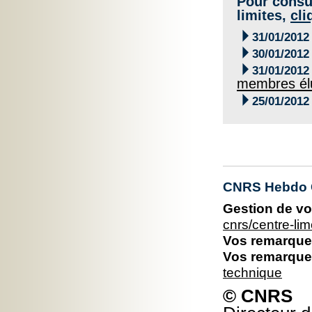
Pour consul
limites,
cli

31/01/2012

30/01/2012

31/01/2012
membres élu

25/01/2012
CNRS Hebdo C
Gestion de vo
cnrs/centre-l
Vos remarques
Vos remarques
technique
© CNRS