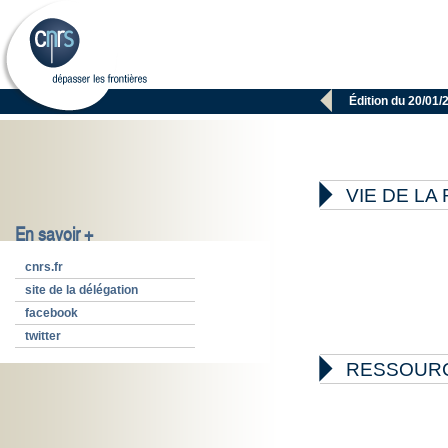

Édition du 20/01/

VIE DE L
En savoir +
cnrs.fr
site de la délégation
facebook
twitter

RESSOUR