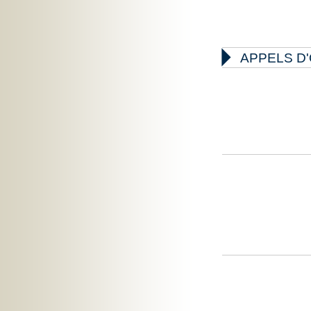

APPELS D