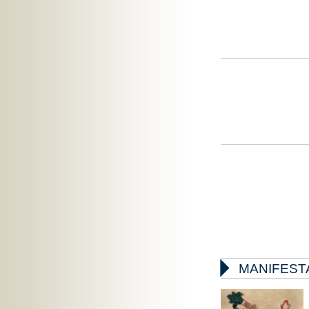

MANIFEST