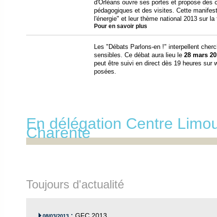
d'Orléans ouvre ses portes et propose des 
pédagogiques et des visites. Cette manifest
l'énergie" et leur thème national 2013 sur la 
Pour en savoir plus
Les "Débats Parlons-en !" interpellent cher
sensibles. Ce débat aura lieu le
28 mars 20
peut être suivi en direct dès 19 heures sur
posées.
En délégation Centre Limou
Charente
Toujours d'actualité
:
GFC 2013

08/03/2013