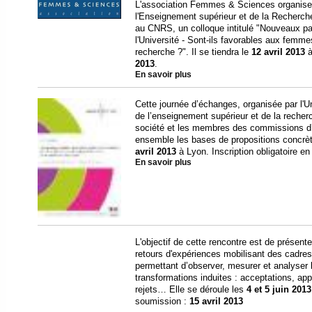
L'association Femmes & Sciences organise, 
l'Enseignement supérieur et de la Recherch
au CNRS, un colloque intitulé "Nouveaux pa
l'Université - Sont-ils favorables aux femmes
recherche ?". Il se tiendra le
12 avril 2013
à
2013
.
En savoir plus
Cette journée d’échanges, organisée par l'Un
de l’enseignement supérieur et de la reche
société et les membres des commissions d’
ensemble les bases de propositions concrète
avril 2013
à Lyon. Inscription obligatoire en 
En savoir plus
L'objectif de cette rencontre est de présen
retours d'expériences mobilisant des cadre
permettant d’observer, mesurer et analyser 
transformations induites : acceptations, ap
rejets… Elle se déroule les
4 et 5 juin 2013
soumission :
15 avril 2013