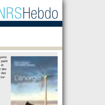
toyens
partir
 et
r des
e des
 sur