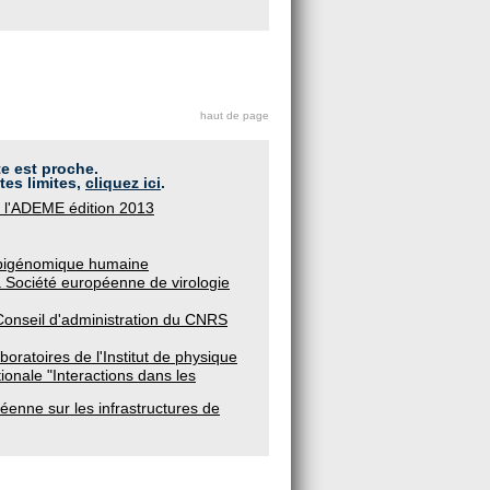
haut de page
te est proche.
tes limites,
cliquez ici
.
 l'ADEME édition 2013
 épigénomique humaine
 Société européenne de virologie
Conseil d'administration du CNRS
oratoires de l'Institut de physique
onale "Interactions dans les
enne sur les infrastructures de