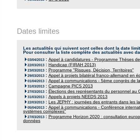
Dates limites
Les actualités qui suivent sont celles dont la date limi
Pour consulter la liste complète des actualités avec da
:
Appel à candidatures - Programme Thèses de

03/04/2013
:
Handicap (FIRAH 2013)

22/03/2013
:
Programme "Risques, Décision, Territoires"

23/03/2013
:
Appel à projets bilatéral franco-allemand en

29/03/2013
:
Appel à communications - 5ème congrès de la

01/04/2013
:
Campagne PICS 2013

31/03/2013
:
Élections des représentants du personnel au 

27/03/2013
:
Appels à projets NEEDS 2013

31/03/2013
:
Les JEPHY : journées des entrants dans les lab

22/03/2013
:
Appel à communications - Conférence internati

05/04/2013
systèmes complexes"
:
Programme Horizon 2020 : consultation europé

27/03/2013
données