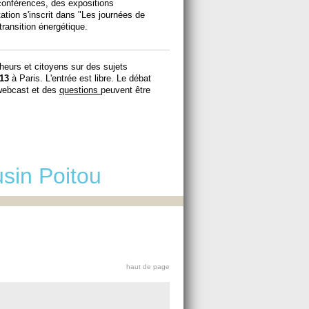
conférences, des expositions
ation s'inscrit dans "Les journées de
transition énergétique.
cheurs et citoyens sur des sujets
13
à Paris. L'entrée est libre. Le débat
 webcast et des
questions
peuvent être
sin Poitou
haut de page