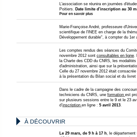
L'association se réunira en journées d'étude
Poitiers.
Date limite d'inscription au 30 m
Pour en savoir plus
Marie-Françoise André, professeure d'Univer
scientifique de l'INEE en charge de la thém
Développement durable", à compter du 1er a
Les comptes rendus des séances du Comité
novembre 2012 sont
consultables en ligne
.
la Charte des CDD du CNRS, les modalités d'
d'administration, ainsi que sur la présentatio
Celle du 27 novembre 2012 était consacrée
à la présentation du Bilan social et du livr
Dans le cadre de la campagne des concours 
techniciens du CNRS, une
formation
est pr
sur plusieurs sessions entre le 9 et le 23 a
d’
inscription
en ligne :
5 avril 2013
.

À DÉCOUVRIR
Le 29 mars, de 9 h à 17 h
, le département