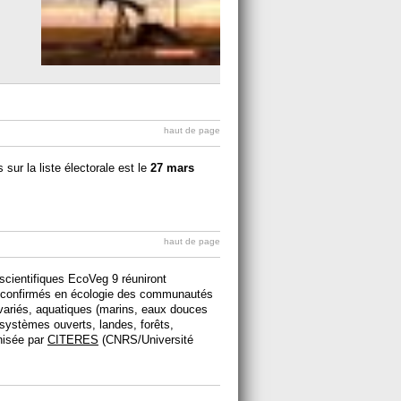
haut de page
 sur la liste électorale est le
27 mars
haut de page
 scientifiques EcoVeg 9 réuniront
s confirmés en écologie des communautés
variés, aquatiques (marins, eaux douces
systèmes ouverts, landes, forêts,
nisée par
CITERES
(CNRS/Université