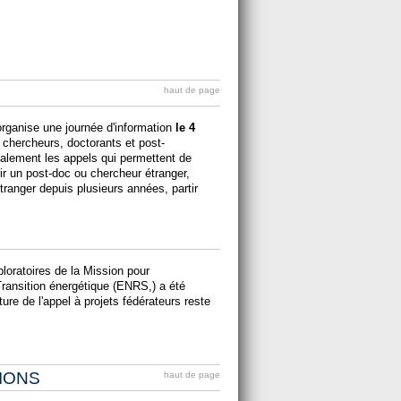
haut de page
rganise une journée d'information
le 4
, chercheurs, doctorants et post-
palement les appels qui permettent de
lir un post-doc ou chercheur étranger,
étranger depuis plusieurs années, partir
ploratoires de la Mission pour
i Transition énergétique (ENRS,) a été
ture de l'appel à projets fédérateurs reste
IONS
haut de page