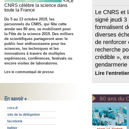
<>Le
CNRS célèbre la science dans
toute la France
Le CNRS et l
signé jeudi 3
Du 5 au 13 octobre 2019, les
personnels du CNRS, qui fête cette
formalisent d
année ses 80 ans, se mobilisent pour
diverses échel
la Fête de la science 2019. Des milliers
de scientifiques partageront avec le
de renforcer 
public leur enthousiasme pour les
sciences, les techniques et les
recherche pou
innovations à travers de multiples
crédible », e
expériences, conférences, festivals ou
encore visites de laboratoires.
gendarmerie 
Lire l'entretie
Lire le communiqué de presse

En savoir +
80 ans du
cnrs.fr
site de la délégation
facebook
twitter