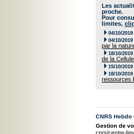
Les actuali
proche.
Pour consul
limites,
cli

04/10/2019

04/10/2019
par la natur

18/10/2019
de la Cellu

15/10/2019

18/10/2019
ressources 
CNRS Hebdo C
Gestion de vo
cnrs/centre-l