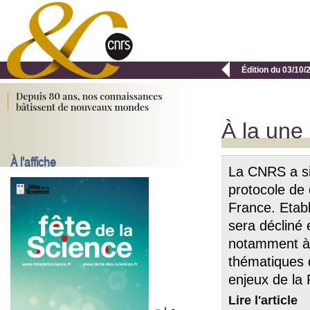

Édition du 03/10/
À la une
À l'affiche
La CNRS a si
protocole de 
France. Etabl
sera décliné 
notamment à 
thématiques d
enjeux de la 
Lire l'article