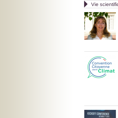

Vie scientif