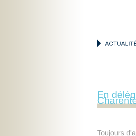

ACTUALIT
En délég
Charent
Toujours d'a