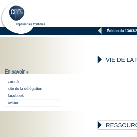

Édition du 13/03/

VIE DE L
En savoir +
cnrs.fr
site de la délégation
facebook
twitter

RESSOUR