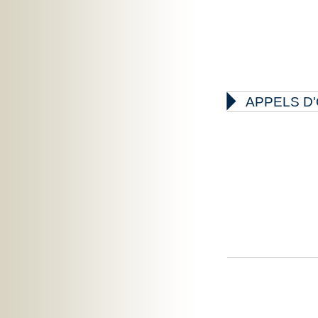

APPELS D