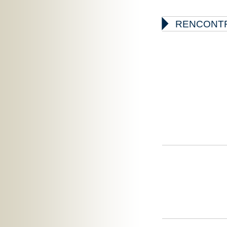

RENCONTR