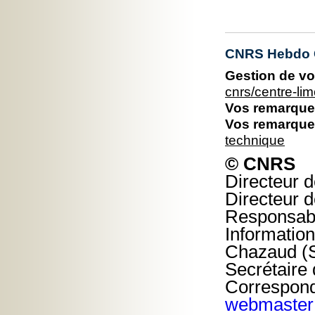
CNRS Hebdo C
Gestion de vo
cnrs/centre-l
Vos remarques
Vos remarques
technique
© CNRS
Directeur d
Directeur d
Responsable
Information
Chazaud (S
Secrétaire 
Correspond
webmaster@