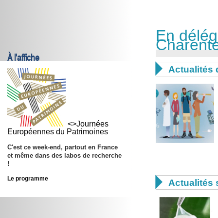
En délég
Charent
À l'affiche

Actualités 
<>Journées
Européennes du Patrimoines
C'est ce week-end, partout en France
et même dans des labos de recherche
!

Le programme
Actualités 