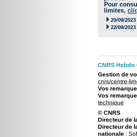
Pour consul
limites,
cli

20/09/2023

22/09/2023
CNRS Hebdo C
Gestion de vo
cnrs/centre-l
Vos remarques
Vos remarques
technique
© CNRS
Directeur de l
Directeur de l
nationale
: Sof