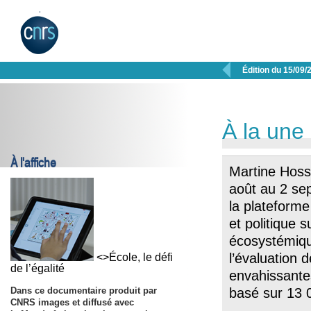

Édition du 15/09/
À la une
À l'affiche
Martine Hoss
août au 2 se
la plateforme
et politique s
écosystémiqu
l’évaluation 
<>École, le défi
de l’égalité
envahissantes
Dans ce documentaire produit par
basé sur 13 0
CNRS images et diffusé avec