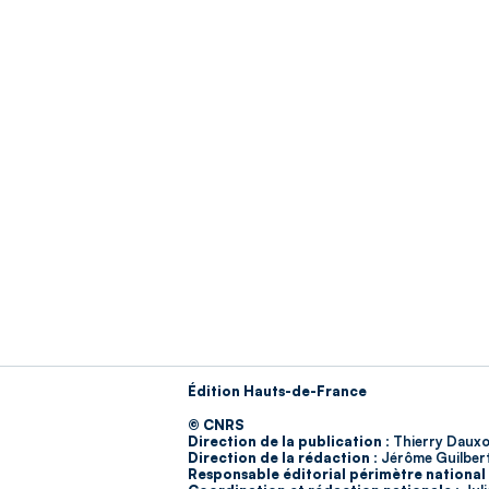
Édition Hauts-de-France
© CNRS
Direction de la publication :
Thierry Dauxo
Direction de la rédaction :
Jérôme Guilber
Responsable éditorial périmètre national 