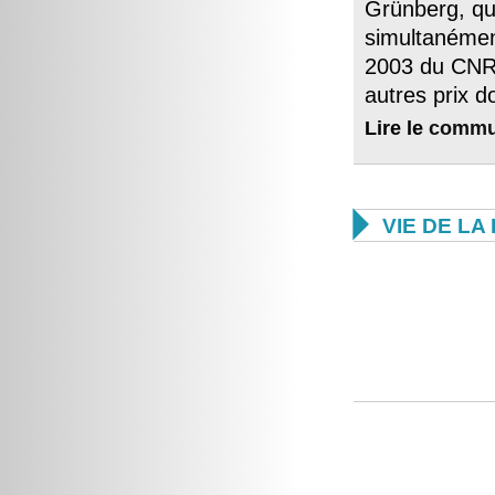
Grünberg, qu
simultanément
2003 du CNRS
autres prix d
Lire le
commu

VIE DE L