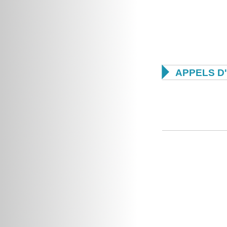

APPELS D