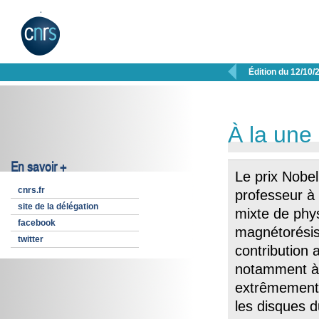

Édition du 12/10/
À la une
En savoir +
Le prix Nobel
cnrs.fr
professeur à l
site de la délégation
mixte de phy
facebook
magnétorésis
twitter
contribution
notamment à l
extrêmement p
les disques 