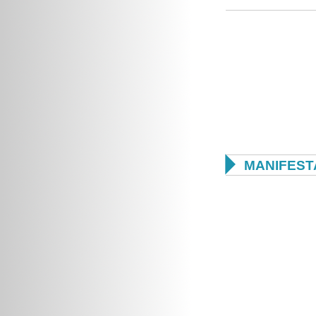

MANIFEST