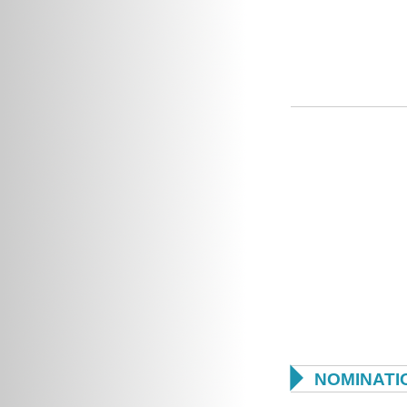

NOMINATI