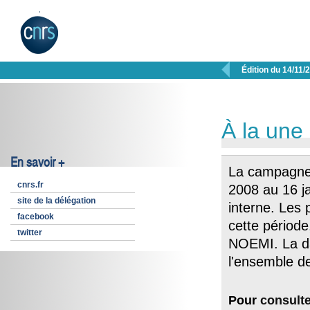

Édition du 14/11/
À la une
En savoir +
La campagne 
cnrs.fr
2008 au 16 ja
site de la délégation
interne. Les 
facebook
cette période
twitter
NOEMI. La da
l'ensemble d
Pour
consult