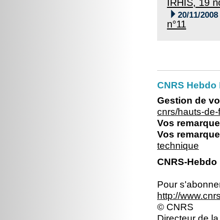
IRHIS, 19 

20/11/2008
n°11
CNRS Hebdo 
Gestion de vo
cnrs/hauts-de
Vos remarques
Vos remarques
technique
CNRS-Hebdo N
Pour s'abonner 
http://www.cn
© CNRS
Directeur de la