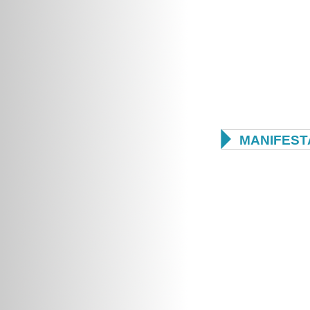

MANIFEST