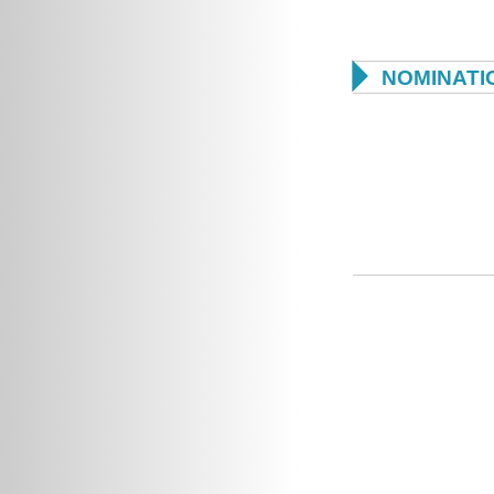

NOMINATI