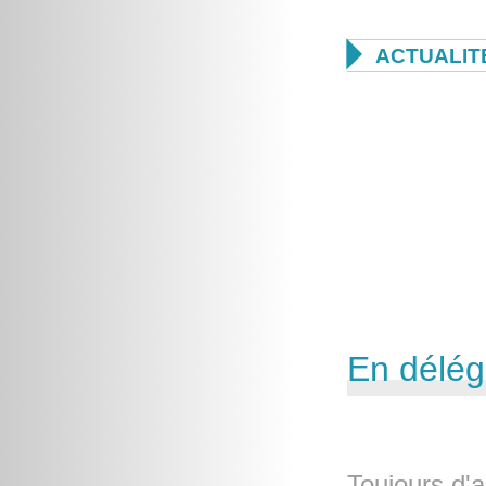

ACTUALIT
En délég
Toujours d'a