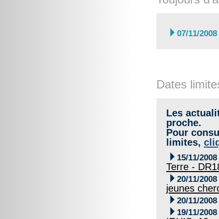

07/11/2008
Dates limite
Les actuali
proche.
Pour consul
limites,
cli

15/11/2008
Terre - DR1

20/11/2008
jeunes cher

20/11/2008

19/11/2008