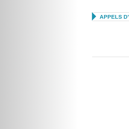

APPELS D