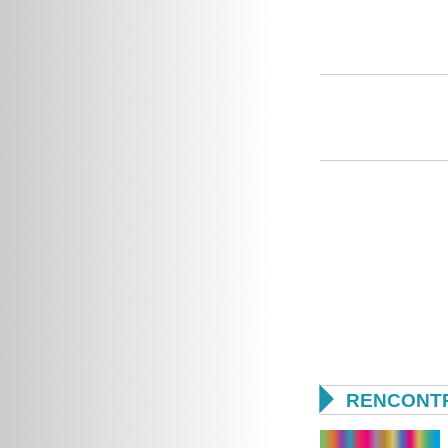

RENCONTR