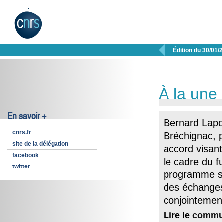

Édition du 30/01/
À la une
En savoir +
Bernard Lapor
cnrs.fr
Bréchignac, 
site de la délégation
accord visant
facebook
le cadre du f
twitter
programme se
des échanges
conjointemen
Lire le
commu