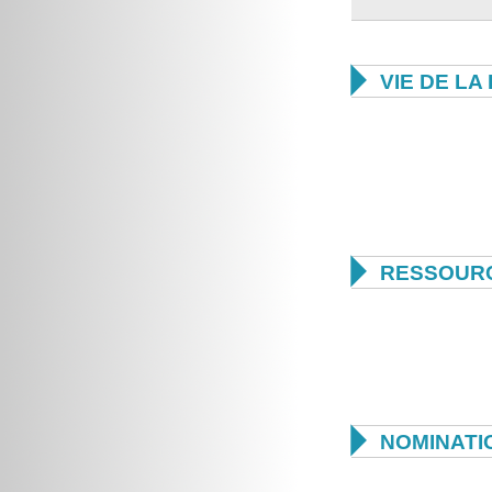

VIE DE L

RESSOUR

NOMINATI