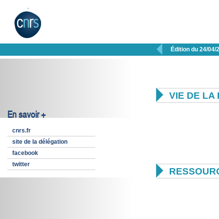

Édition du 24/04/

VIE DE L
En savoir +
cnrs.fr
site de la délégation
facebook
twitter

RESSOUR