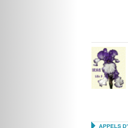

APPELS D