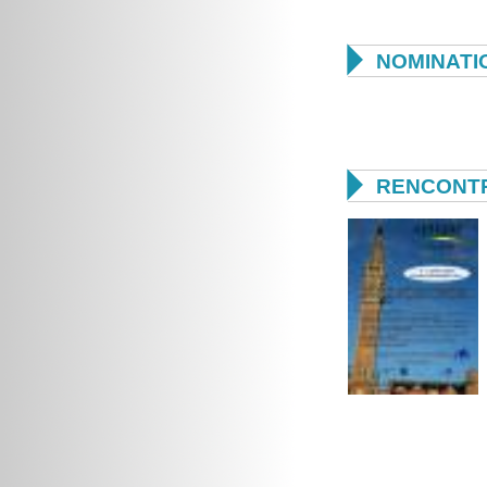

NOMINATI

RENCONTR