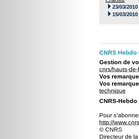

23/03/2010

15/03/2010
CNRS Hebdo 
Gestion de vo
cnrs/hauts-de
Vos remarques
Vos remarques
technique
CNRS-Hebdo N
Pour s'abonner 
http://www.cn
© CNRS
Directeur de la