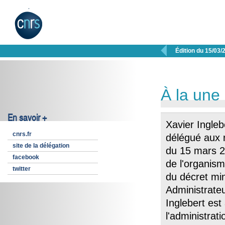

Édition du 15/03/
À la une
En savoir +
Xavier Ingle
cnrs.fr
délégué aux 
site de la délégation
du 15 mars 2
facebook
de l'organism
twitter
du décret min
Administrateu
Inglebert est
l'administrat