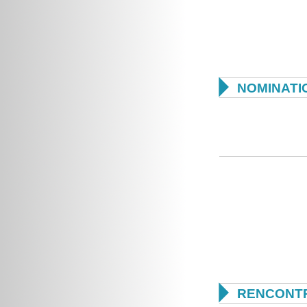

NOMINATI

RENCONTR