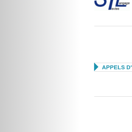

APPELS D