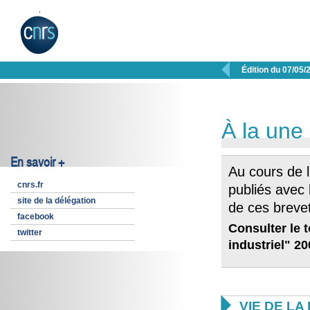

Édition du 07/05/
À la une
En savoir +
Au cours de l
cnrs.fr
publiés avec 
site de la délégation
de ces brevet
facebook
Consulter le
twitter
industriel" 2

VIE DE L