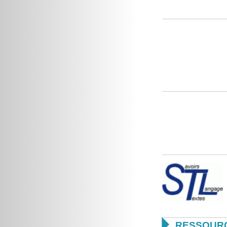

RESSOUR