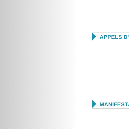

APPELS D

MANIFEST