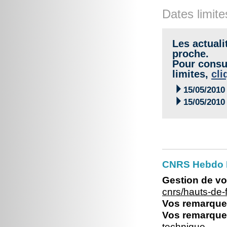
Dates limite
Les actuali
proche.
Pour consul
limites,
cli

15/05/2010

15/05/2010
CNRS Hebdo 
Gestion de vo
cnrs/hauts-de
Vos remarques
Vos remarques
technique