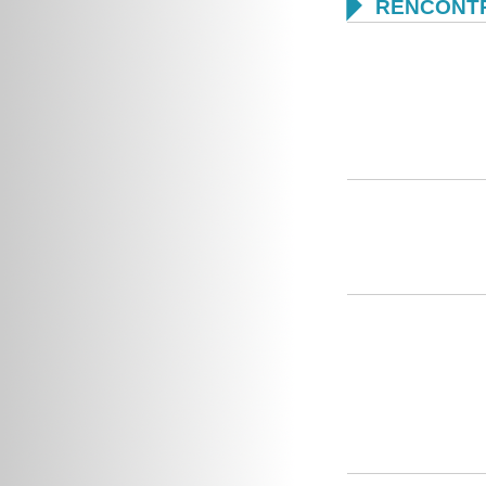

RENCONTR