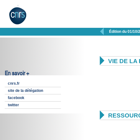

Édition du 01/10/

VIE DE L
En savoir +
cnrs.fr
site de la délégation
facebook
twitter

RESSOUR