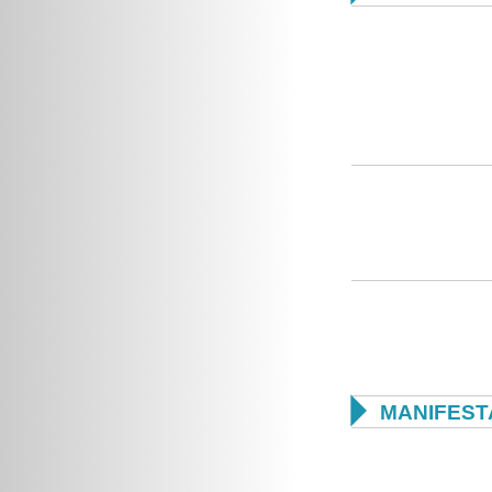

MANIFEST