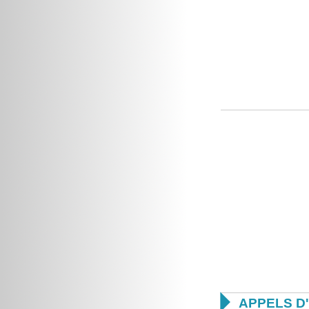

APPELS D