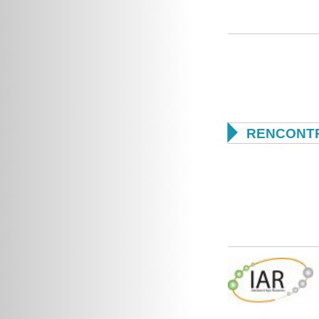

RENCONTR