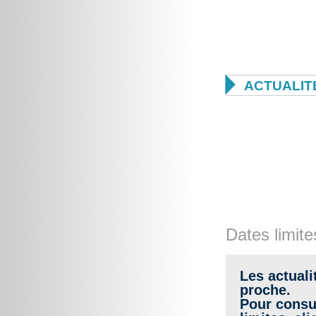

ACTUALIT
Dates limite
Les actuali
proche.
Pour consul