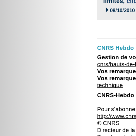
limites,
cli

08/10/2010
CNRS Hebdo 
Gestion de vo
cnrs/hauts-de
Vos remarques
Vos remarques
technique
CNRS-Hebdo N
Pour s'abonner 
http://www.cn
© CNRS
Directeur de la