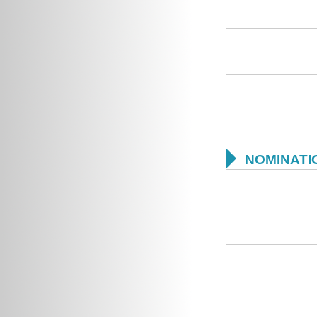

NOMINATI