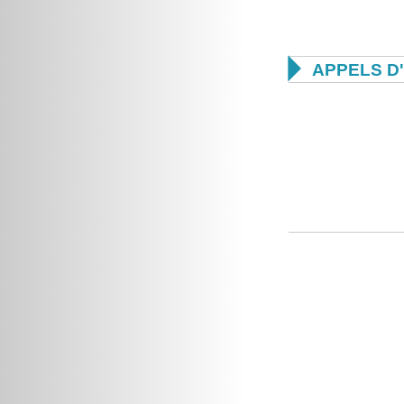

APPELS D