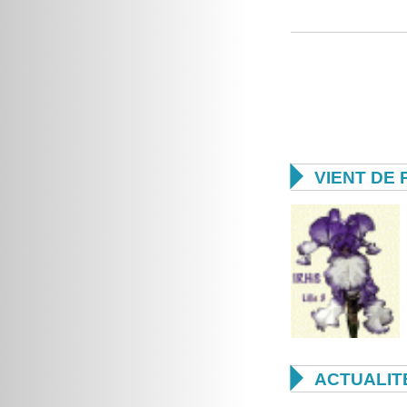

VIENT DE 

ACTUALIT