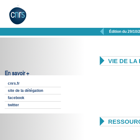

Édition du 29/10/

VIE DE L
En savoir +
cnrs.fr
site de la délégation
facebook
twitter

RESSOUR