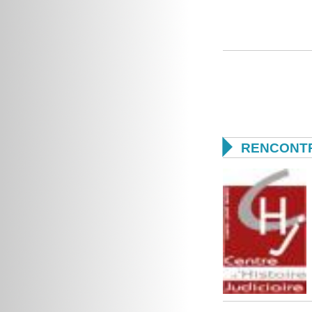

RENCONTR