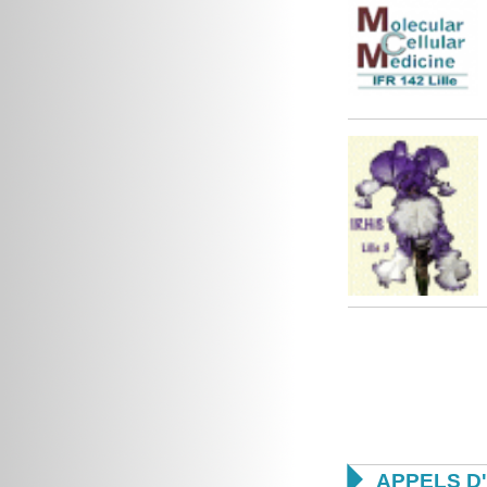

APPELS D