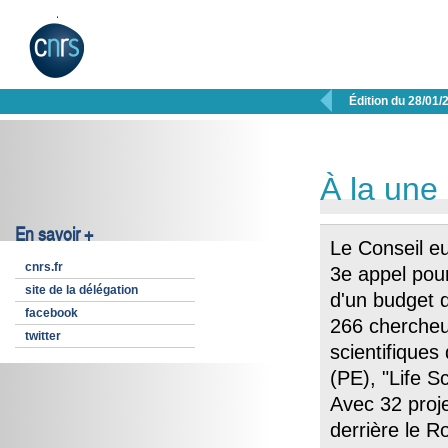

Édition du 28/01/
À la une
En savoir +
Le Conseil eu
cnrs.fr
3e appel pou
site de la délégation
d'un budget d
facebook
266 chercheu
twitter
scientifiques
(PE), "Life S
Avec 32 proje
derrière le R