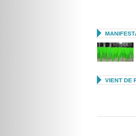

MANIFEST

VIENT DE 