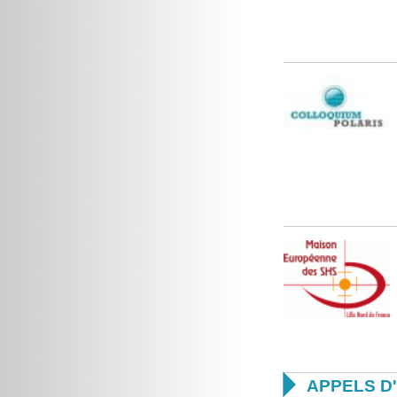

APPELS D