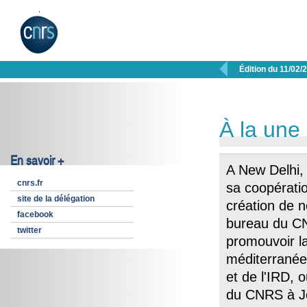

Édition du 11/02/
À la une
En savoir +
A New Delhi, 
cnrs.fr
sa coopérati
site de la délégation
création de 
facebook
bureau du CN
twitter
promouvoir la
méditerranée
et de l'IRD, 
du CNRS à J