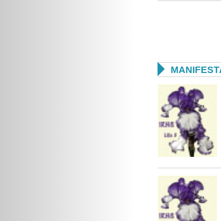

MANIFEST