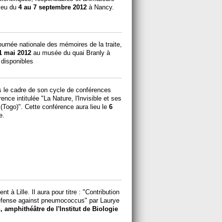
lieu du
4 au 7 septembre 2012
à Nancy.
ournée nationale des mémoires de la traite,
1 mai 2012
au musée du quai Branly à
 disponibles
 le cadre de son cycle de conférences
nce intitulée "La Nature, l'Invisible et ses
(Togo)". Cette conférence aura lieu le
6
e.
 à Lille. Il aura pour titre : "Contribution
 defense against pneumococcus" par Laurye
, amphithéâtre de l'Institut de Biologie