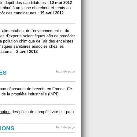
de dépôt des candidatures :
10 mai 2012
.
ttribué à un jeune chercheur et remis au
épôt des candidatures :
19 avril 2012
.
 l'alimentation, de l'environnement et du
es d'experts scientifiques afin de procéder
la pollution chimique de l'air des enceintes
s risques sanitaires associés chez les
idatures :
2 avril 2012
.
ES
haut de page
paux déposants de brevets en France. Ce
 de la propriété industrielle (INPI).
rmation
des pôles de compétitivité est paru.
IONS
haut de page