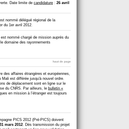
erte. Date limite de
candidature
:
26 avril
 est nommé délégué régional de la
r du 1er avril 2012.
s, est nommé chargé de mission auprès du
s le domaine des rayonnements
haut de page
e des affaires étrangères et européennes,
 Mali est différée jusqu'à nouvel ordre.
ons de déplacement sont en ligne sur le
nse du CNRS. Par ailleurs, le
bulletin «
ues en mission à l’étranger est toujours
ampagne PICS 2012 (Pré-PICS) doivent
31 mars 2012
. Dès transmission du projet