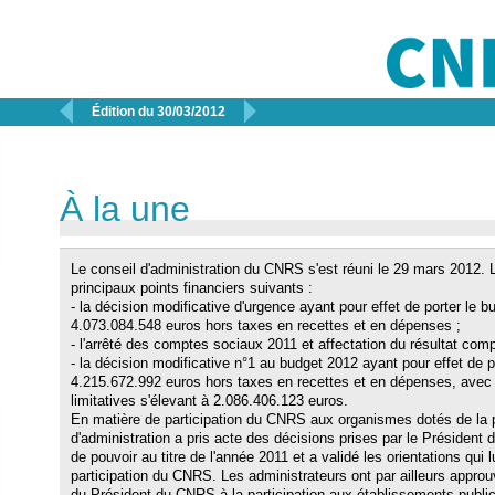


Édition du 30/03/2012
À la une
Le conseil d'administration du CNRS s'est réuni le 29 mars 2012. 
principaux points financiers suivants :
- la décision modificative d'urgence ayant pour effet de porter le 
4.073.084.548 euros hors taxes en recettes et en dépenses ;
- l'arrêté des comptes sociaux 2011 et affectation du résultat com
- la décision modificative n°1 au budget 2012 ayant pour effet de
4.215.672.992 euros hors taxes en recettes et en dépenses, avec
limitatives s'élevant à 2.086.406.123 euros.
En matière de participation du CNRS aux organismes dotés de la p
d'administration a pris acte des décisions prises par le Présiden
de pouvoir au titre de l'année 2011 et a validé les orientations qui 
participation du CNRS. Les administrateurs ont par ailleurs approu
du Président du CNRS à la participation aux établissements public