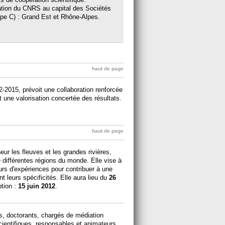
ipation du CNRS au capital des Sociétés
upe C) : Grand Est et Rhône-Alpes.
haut de page
2-2015, prévoit une collaboration renforcée
 une valorisation concertée des résultats.
haut de page
eur les fleuves et les grandes rivières,
différentes régions du monde. Elle vise à
urs d'expériences pour contribuer à une
 leurs spécificités. Elle aura lieu du
26
ption :
15 juin 2012
.
s, doctorants, chargés de médiation
cientifiques, responsables et animateurs