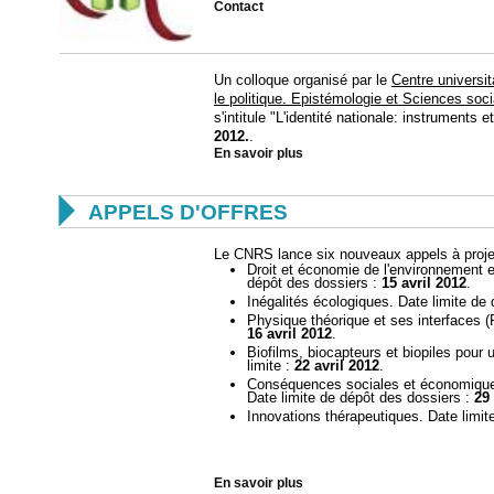
Contact
Un colloque organisé par le
Centre universit
le politique. Epistémologie et Sciences soci
s'intitule "L'identité nationale: instruments 
2012.
.
En savoir plus

APPELS D'OFFRES
Le CNRS lance six nouveaux appels à projets
Droit et économie de l'environnement e
dépôt des dossiers :
15 avril 2012
.
Inégalités écologiques. Date limite de
Physique théorique et ses interfaces (
16 avril 2012
.
Biofilms, biocapteurs et biopiles pour
limite :
22 avril 2012
.
Conséquences sociales et économiques
Date limite de dépôt des dossiers :
29 
Innovations thérapeutiques. Date limit
En savoir plus