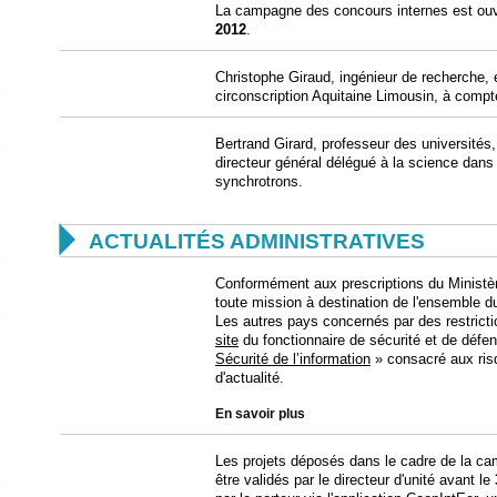
La campagne des concours internes est ouv
2012
.
Christophe Giraud, ingénieur de recherche,
circonscription Aquitaine Limousin, à compte
Bertrand Girard, professeur des université
directeur général délégué à la science dan
synchrotrons.

ACTUALITÉS ADMINISTRATIVES
Conformément aux prescriptions du Ministèr
toute mission à destination de l'ensemble du
Les autres pays concernés par des restricti
site
du fonctionnaire de sécurité et de défe
Sécurité de l’information
» consacré aux risq
d'actualité.
En savoir plus
Les projets déposés dans le cadre de la c
être validés par le directeur d'unité avant le