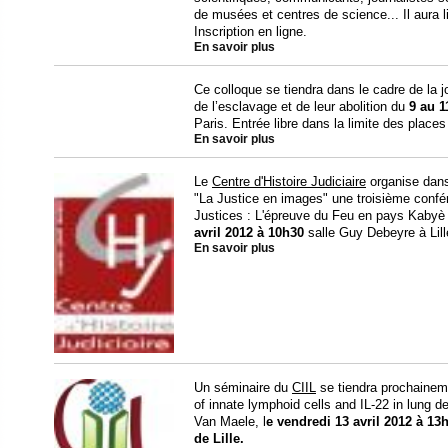
de musées et centres de science... Il aura 
Inscription en ligne.
En savoir plus
Ce colloque se tiendra dans le cadre de la j
de l’esclavage et de leur abolition du
9 au 1
Paris. Entrée libre dans la limite des places
En savoir plus
Le
Centre d'Histoire Judiciaire
organise dans
"La Justice en images" une troisième confére
Justices : L'épreuve du Feu en pays Kabyè 
avril 2012 à 10h30
salle Guy Debeyre à Lill
En savoir plus
Un séminaire du
CIIL
se tiendra prochainement
of innate lymphoid cells and IL-22 in lung
Van Maele, l
e
vendredi 13 avril 2012 à 13h
de Lille.