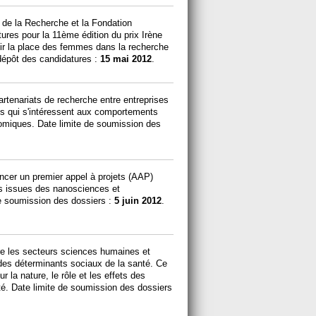
 de la Recherche et la Fondation
ures pour la 11ème édition du prix Irène
oir la place des femmes dans la recherche
 dépôt des candidatures :
15 mai 2012
.
rtenariats de recherche entre entreprises
es qui s'intéressent aux comportements
omiques. Date limite de soumission des
cer un premier appel à projets (AAP)
ons issues des nanosciences et
e soumission des dossiers :
5 juin 2012
.
tre les secteurs sciences humaines et
 des déterminants sociaux de la santé. Ce
 la nature, le rôle et les effets des
té. Date limite de soumission des dossiers