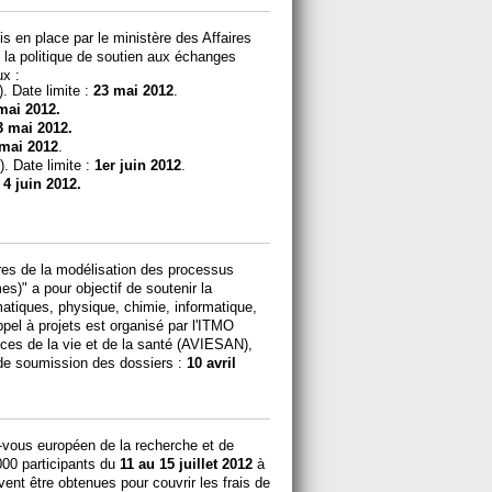
 en place par le ministère des Affaires
 la politique de soutien aux échanges
ux :
. Date limite :
23 mai 2012
.
mai 2012.
3 mai 2012.
mai 2012
.
 Date limite :
1er juin 2012
.
:
4 juin 2012.
ires de la modélisation des processus
s)" a pour objectif de soutenir la
matiques, physique, chimie, informatique,
pel à projets est organisé par l'ITMO
nces de la vie et de la santé (AVIESAN),
e de soumission des dossiers :
10 avril
vous européen de la recherche et de
 000 participants du
11 au 15 juillet 2012
à
nt être obtenues pour couvrir les frais de