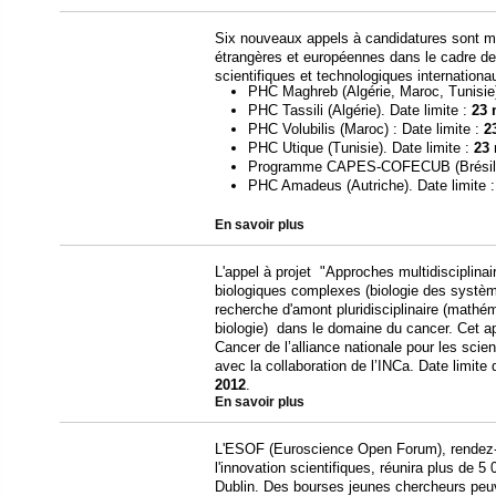
Six nouveaux appels à candidatures sont mis
étrangères et européennes dans le cadre de
scientifiques et technologiques internationa
PHC Maghreb (Algérie, Maroc, Tunisie)
PHC Tassili (Algérie). Date limite :
23 
PHC Volubilis (Maroc) : Date limite :
2
PHC Utique (Tunisie). Date limite :
23 
Programme CAPES-COFECUB (Brésil).
PHC Amadeus (Autriche). Date limite 
En savoir plus
L'appel à projet "Approches multidisciplina
biologiques complexes (biologie des système
recherche d'amont pluridisciplinaire (mathé
biologie) dans le domaine du cancer. Cet ap
Cancer de l’alliance nationale pour les scie
avec la collaboration de l’INCa. Date limit
2012
.
En savoir plus
L'ESOF (Euroscience Open Forum), rendez-
l'innovation scientifiques, réunira plus de 5
Dublin. Des bourses jeunes chercheurs peuve