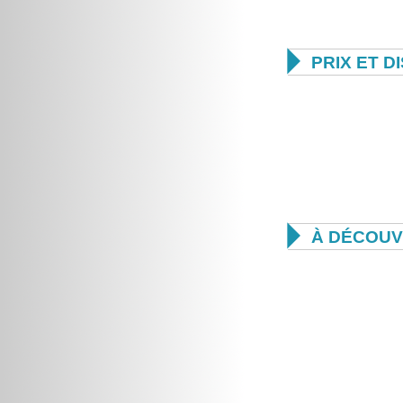

PRIX ET D

À DÉCOUV