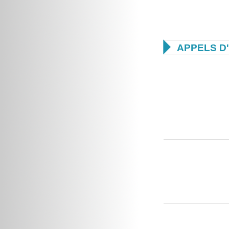

APPELS D