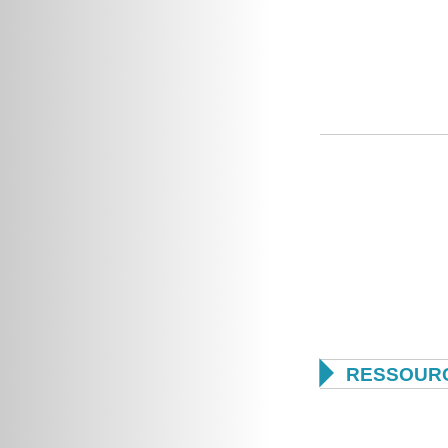

RESSOURC