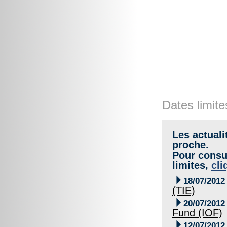
Dates limite
Les actuali
proche.
Pour consul
limites,
cli

18/07/2012
(TIE)

20/07/2012
Fund (IOF)

12/07/2012