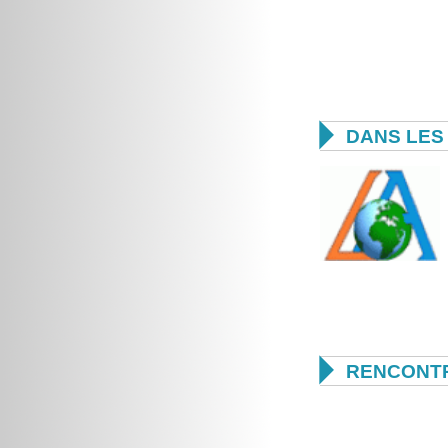

DANS LES 

RENCONTR