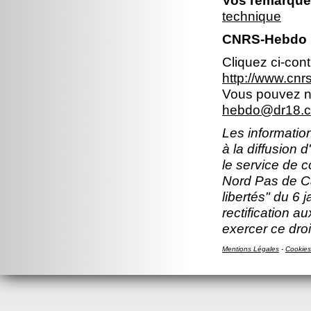
Vos remarques
technique
CNRS-Hebdo N
Cliquez ci-con
http://www.cn
Vous pouvez no
hebdo@dr18.cn
Les information
à la diffusion 
le service de 
Nord Pas de Ca
libertés" du 6 
rectification a
exercer ce droi
Mentions Légales
-
Cookies