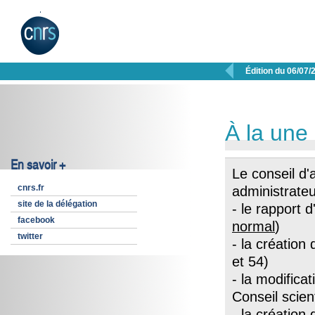

Édition du 06/07/
À la une
En savoir +
Le conseil d'
cnrs.fr
administrateu
site de la délégation
- le rapport 
facebook
normal
)
twitter
- la création
et 54)
- la modifica
Conseil scien
- la création