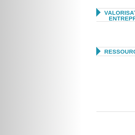

VALORISA
ENTREP

RESSOURC