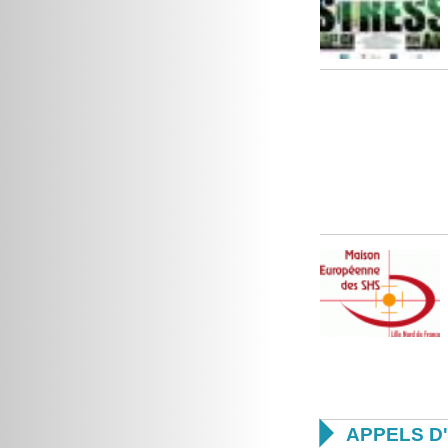

APPELS D