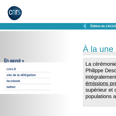

Édition du 14/12/
À la une
En savoir +
La cérémonie 
cnrs.fr
Philippe Desc
site de la délégation
intégralemen
facebook
émissions pr
twitter
supérieur et 
populations 