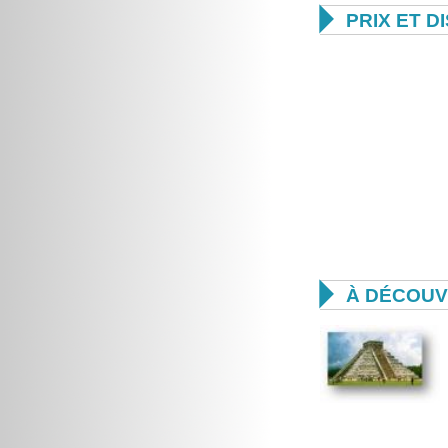

PRIX ET D

À DÉCOUV