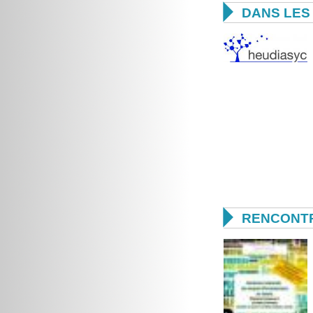

DANS LES 

RENCONTR