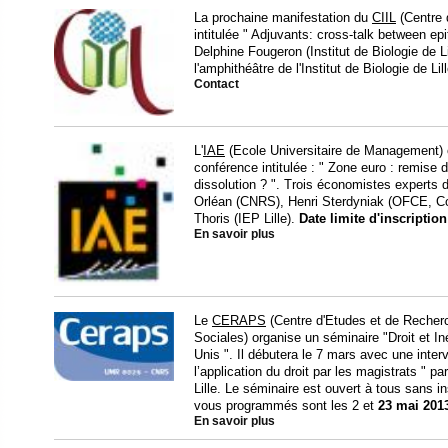
La prochaine manifestation du
CIIL
(Centre d
intitulée " Adjuvants: cross-talk between e
Delphine Fougeron (Institut de Biologie de Li
l'amphithéâtre de l'Institut de Biologie de Lill
Contact
L'
IAE
(Ecole Universitaire de Management) o
conférence intitulée : " Zone euro : remise 
dissolution ? ". Trois économistes experts d
Orléan (CNRS), Henri Sterdyniak (OFCE, Col
Thoris (IEP Lille).
Date limite d'inscription
En savoir plus
Le
CERAPS
(Centre d'Etudes et de Recherc
Sociales) organise un séminaire "Droit et In
Unis ". Il débutera le 7 mars avec une interv
l’application du droit par les magistrats " pa
Lille. Le séminaire est ouvert à tous sans in
vous programmés sont les 2 et
23 mai 201
En savoir plus