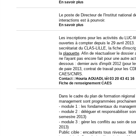
En savoir plus
Le poste de Directeur de l'Institut national
interactions est à pourvoir.
En savoir plus
Les inscriptions pour les activités du LU
ouvertes à compter depuis le 29 avril 2013. 
secrétariat du CLAS-LILLE, la fiche d'inscri
la
plaquette
. Afin de réactualiser le dossie
ne l'ayant pas encore fait pour une autre act
dessous : dernier avis d'impôt 2012 (pour le
de paie 2013, contrat de travail pour les C
CAES/CNRS.
Contact
: Houria AOUADI, tél 03 20 43 41 16
Fiche de renseignement CAES
Dans le cadre du plan de formation régiona
management sont programmées prochainem
- module 1 : les fondamentaux du managemen
- module 2 : déléguer et responsabiliser so
semestre 2013)
- module 3 : gérer les conflits au sein de s
2013)
Public cible : encadrants tous niveaux. Modul