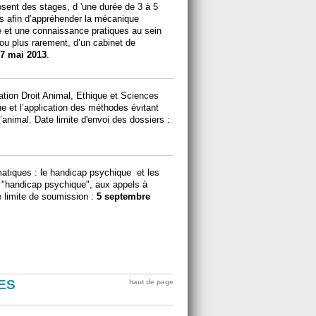
osent des stages, d 'une durée de 3 à 5
s afin d’appréhender la mécanique
 et une connaissance pratiques au sein
ou plus rarement, d’un cabinet de
7 mai 2013
.
dation Droit Animal, Ethique et Sciences
e et l’application des méthodes évitant
l’animal. Date limite d'envoi des dossiers :
atiques : le handicap psychique et les
tie "handicap psychique", aux appels à
 limite de soumission :
5 septembre
ES
haut de page