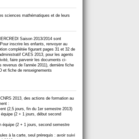
 des sciences mathématiques et de leurs
C-MERCREDI Saison 2013/2014 sont
Pour inscrire les enfants, renvoyer au
ption complétée figurant pages 31 et 32 de
r administratif CAES 2013, pour les agents
ivité, faire parvenir les documents ci-
s revenus de l'année 2011), dernière fiche
DD et fiche de renseignements
l CNRS 2013, des actions de formation au
ent :
t (2,5 jours, fin du 1er semestre 2013)
n équipe (2 + 1 jours, début second
on équipe (2 + 1 jours, second semestre
es à la carte, seul prérequis : avoir suivi