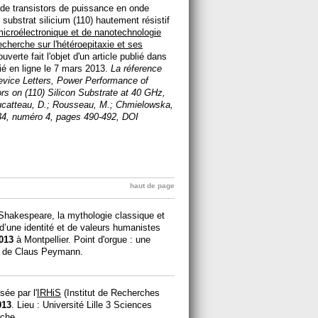
 de transistors de puissance en onde
ubstrat silicium (110) hautement résistif
 microélectronique et de nanotechnologie
echerche sur l'hétéroepitaxie et ses
rte fait l'objet d'un article publié dans
lié en ligne le 7 mars 2013.
La réference
evice Letters, Power Performance of
rs on (110) Silicon Substrate at 40 GHz,
 Ducatteau, D.; Rousseau, M.; Chmielowska,
34, numéro 4, pages 490-492, DOI
haut de page
Shakespeare, la mythologie classique et
 d’une identité et de valeurs humanistes
2013
à Montpellier. Point d'orgue : une
ne de Claus Peymann.
sée par l'
IRHiS
(Institut de Recherches
013
. Lieu : Université Lille 3 Sciences
rche.