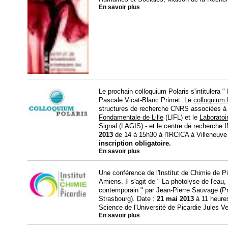
En savoir plus
Le prochain colloquium Polaris s'intitulera "
Pascale Vicat-Blanc Primet. Le
colloquiu
structures de recherche CNRS associées à l'
Fondamentale de Lille
(LIFL) et le
Laboratoi
Signal
(LAGIS) - et le centre de recherche
I
2013
de 14 à 15h30 à l'IRCICA à Villeneuv
inscription obligatoire.
En savoir plus
Une conférence de l'Institut de Chimie de P
Amiens. Il s'agit de " La photolyse de l'eau,
contemporain " par Jean-Pierre Sauvage (Pr
Strasbourg). Date :
21 mai
2013
à 11 heures
Science de l'Université de Picardie Jules Ve
En savoir plus