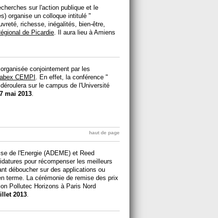
echerches sur l'action publique et le
s) organise un colloque intitulé "
vreté, richesse, inégalités, bien-être,
égional de Picardie
. Il aura lieu à Amiens
 organisée conjointement par les
labex CEMPI
. En effet, la conférence "
 déroulera sur le campus de l'Université
17 mai 2013
.
haut de page
rise de l'Energie (ADEME) et Reed
idatures pour récompenser les meilleurs
ant déboucher sur des applications ou
en terme. La cérémonie de remise des prix
lon Pollutec Horizons à Paris Nord
illet 2013
.