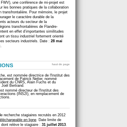
V FWV), une conférence de mi-projet est
 les bonnes pratiques de la collaboration
on transfrontalière. Pour mémoire, le projet
urager le caractère durable de la
rents acteurs du secteur de la
égions transfrontalières de Flandre-
tent en effet d’importantes similitudes
 un tissu industriel fortement orienté
es secteurs industriels. Date :
28 mai
x.
IONS
haut de page
he, est nommée directrice de l'Institut des
lacement de Patrick Netter, nommé
ésident du CNRS, Alain Fuchs et du
 Joël Bertrand.
est nommé directeur de l'Institut des
interactions (INS2I), en remplacement de
ctions.
de recherche stagiaires recrutés en 2012
téléchargeable en ligne
. Date limite de
 dont relève le stagiaire :
31 juillet 2013
.