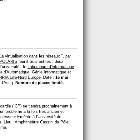
 La virtualisation dans les réseaux ", par
m POLARIS
réunit trois entités : deux
université - le
Laboratoire d'Informatique
re d'Automatique, Génie Informatique et
NRIA Lille-Nord Europe
. Date :
16 mai
e d'Ascq.
Nombre de places limité,
icardie (ICP) se tiendra prochainement à
 un problème à la fois très ancien et
ofesseur Emérite à l'Université de
. Lieu : Amphithéâtre Cassini du Pôle
rne.