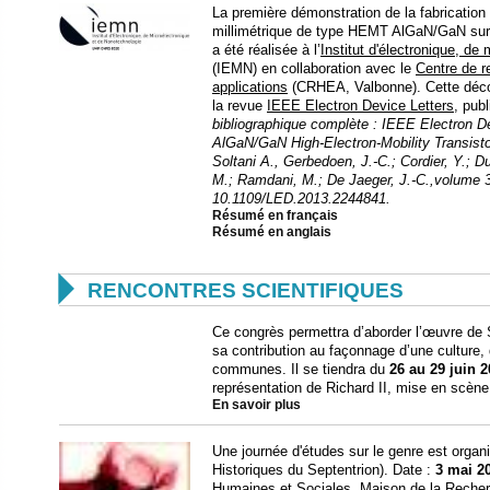
La première démonstration de la fabrication
millimétrique de type HEMT AlGaN/GaN sur s
a été réalisée à l’
Institut d'électronique, de
(IEMN) en collaboration avec le
Centre de r
applications
(CRHEA, Valbonne). Cette découve
la revue
IEEE Electron Device Letters
, pub
bibliographique complète : IEEE Electron D
AlGaN/GaN High-Electron-Mobility Transisto
Soltani A., Gerbedoen, J.-C.; Cordier, Y.;
M.; Ramdani, M.; De Jaeger, J.-C.,volume 
10.1109/LED.2013.2244841.
Résumé en français
Résumé en anglais

RENCONTRES SCIENTIFIQUES
Ce congrès permettra d’aborder l’œuvre de 
sa contribution au façonnage d’une culture,
communes. Il se tiendra du
26 au 29 juin 
représentation de Richard II, mise en scè
En savoir plus
Une journée d'études sur le genre est organi
Historiques du Septentrion). Date :
3 mai 2
Humaines et Sociales, Maison de la Reche