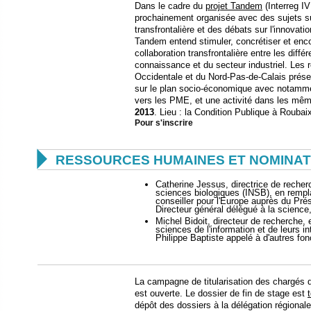
Dans le cadre du
projet Tandem
(Interreg I
prochainement organisée avec des sujets sur
transfrontalière et des débats sur l'innovati
Tandem entend stimuler, concrétiser et enco
collaboration transfrontalière entre les diffé
connaissance et du secteur industriel. Les r
Occidentale et du Nord-Pas-de-Calais présen
sur le plan socio-économique avec notamment
vers les PME, et une activité dans les mêm
2013
. Lieu : la Condition Publique à Roubai
Pour s'inscrire

RESSOURCES HUMAINES ET NOMINAT
Catherine Jessus, directrice de recherc
sciences biologiques (INSB), en remp
conseiller pour l'Europe auprès du Pr
Directeur général délégué à la science,
Michel Bidoit, directeur de recherche, 
sciences de l'information et de leurs 
Philippe Baptiste appelé à d'autres fon
La campagne de titularisation des chargés 
est ouverte. Le dossier de fin de stage est
dépôt des dossiers à la délégation régionale