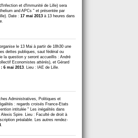
'Infection et d'Immunité de Lille) sera
pithelium and APCs " et présentée par
lle). Date :
17 mai
2013
à 13 heures dans
e.
rganise le 13 Mai à partir de 18h30 une
des dettes publiques, saut fédéral ou
e la question y seront accueillis : André
lectif Economistes attérés), et Gérard
 : 6 mai 2013
. Lieu : IAE de Lille.
hes Administratives, Politiques et
égalités : regards croisés France-Etats
ention intitulée " Les inégalités dans
r Alexis Spire. Lieu : Faculté de droit à
scription préalable. Les autres rendez-
3
.