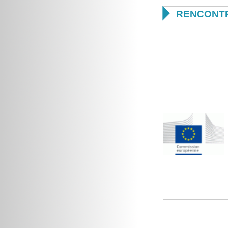

RENCONTR