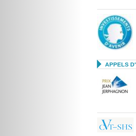

APPELS D