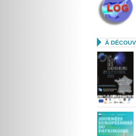

À DÉCOUV