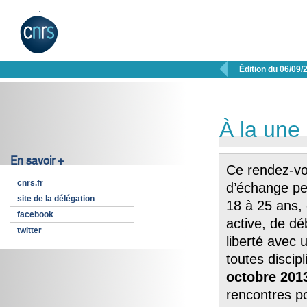

Édition du 06/09/
À la une
En savoir +
Ce rendez-vo
cnrs.fr
d’échange pe
site de la délégation
18 à 25 ans,
facebook
active, de dé
twitter
liberté avec
toutes discip
octobre
201
rencontres po