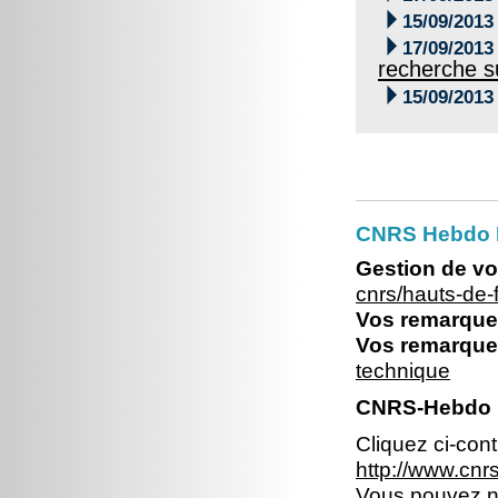

15/09/2013

17/09/2013
recherche s

15/09/2013
CNRS Hebdo 
Gestion de vo
cnrs/hauts-de
Vos remarques
Vos remarques
technique
CNRS-Hebdo N
Cliquez ci-con
http://www.cn
Vous pouvez no