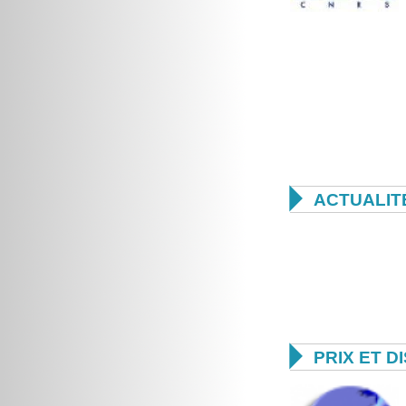

ACTUALIT

PRIX ET D