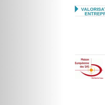

VALORISA
ENTREP