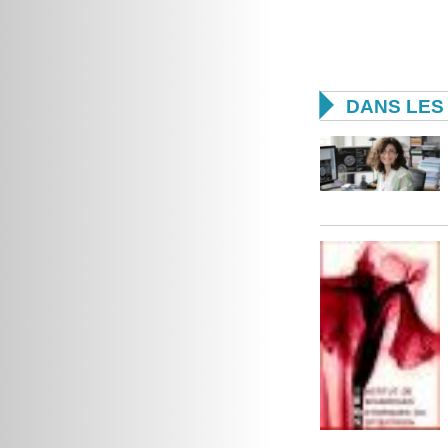

DANS LES 