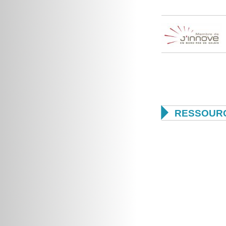

RESSOURC