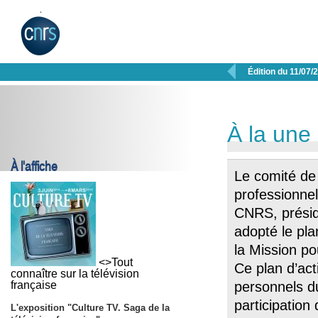

Édition du 11/07/
À la une
À l'affiche
Le comité de 
professionne
CNRS, présid
adopté le pla
la Mission p
<>Tout
Ce plan d’ac
connaître sur la télévision
française
personnels d
participation
L'exposition "Culture TV. Saga de la