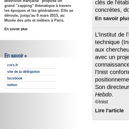
télévision française" propose un
clés de l’éta
grand "zapping" thématique à travers
concrètes, d
les époques et les générations. Elle se
déroule, jusqu'au 8 mars 2015, au
En savoir plu
Musée des arts et métiers à Paris.
En savoir plus
L’Institut de 
technique (I
aux chercheu
En savoir +
avec un projet
connaissance
cnrs.fr
l'Inist confor
site de la délégation
facebook
positionneme
twitter
Son directeu
Hebdo
.
©Inist
Lire l'article