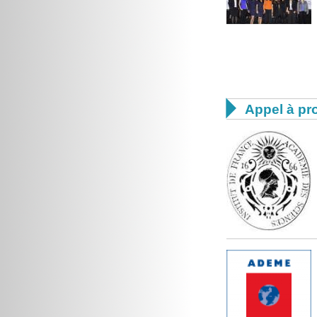

Appel à pro