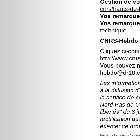
Gestion de vo
cnrs/hauts-de
Vos remarques
Vos remarques
technique
CNRS-Hebdo N
Cliquez ci-con
http://www.cn
Vous pouvez no
hebdo@dr18.cn
Les information
à la diffusion 
le service de 
Nord Pas de Ca
libertés" du 6 
rectification a
exercer ce droi
Mentions Légales
-
Cookies