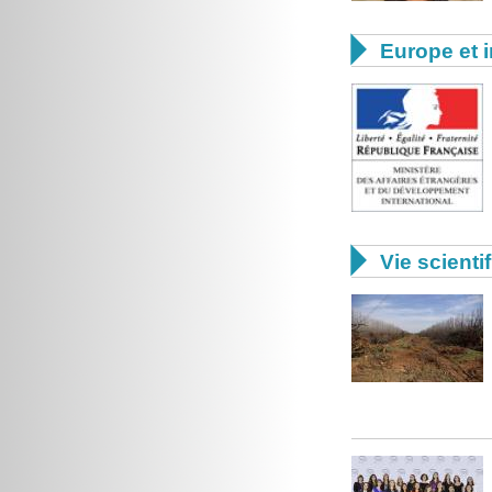

Europe et i

Vie scienti