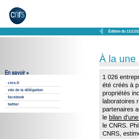

Édition du 11/12/
À la une
En savoir +
1 026 entrepr
cnrs.fr
été créés à 
site de la délégation
propriétés in
facebook
laboratoires
twitter
partenaires 
le
bilan d'un
le CNRS. Phil
CNRS, estime