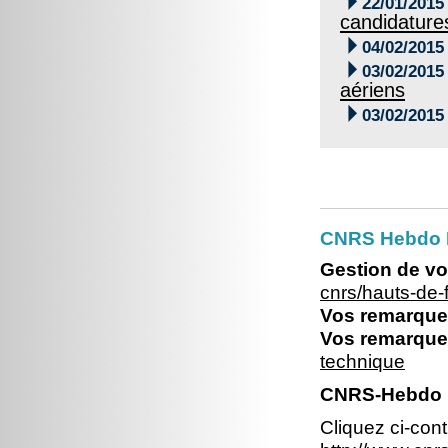

22/01/2015
candidature

04/02/2015

03/02/2015
aériens

03/02/2015
CNRS Hebdo 
Gestion de vo
cnrs/hauts-de
Vos remarques
Vos remarques
technique
CNRS-Hebdo N
Cliquez ci-con