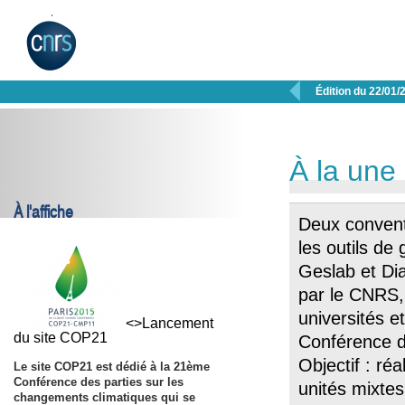

Édition du 22/01/
À la une
À l'affiche
Deux convent
les outils de
Geslab et Dia
par le CNRS,
universités e
<>Lancement
du site COP21
Conférence d
Objectif : ré
Le site COP21 est dédié à la 21ème
Conférence des parties sur les
unités mixtes
changements climatiques qui se