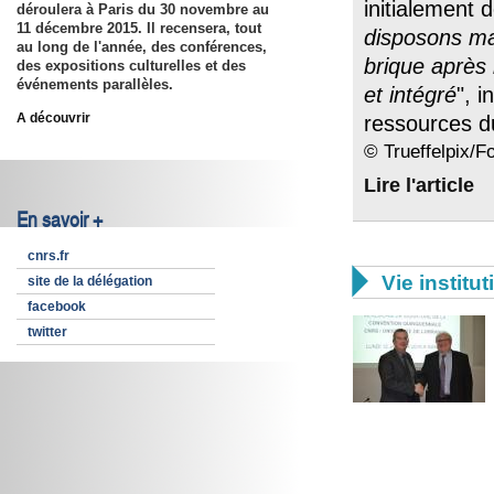
initialement 
déroulera à Paris du 30 novembre au
11 décembre 2015. Il recensera, tout
disposons mai
au long de l'année, des conférences,
brique après
des expositions culturelles et des
événements parallèles.
et intégré
", 
A découvrir
ressources 
© Trueffelpix/F
Lire l'article
En savoir +
cnrs.fr

Vie institut
site de la délégation
facebook
twitter