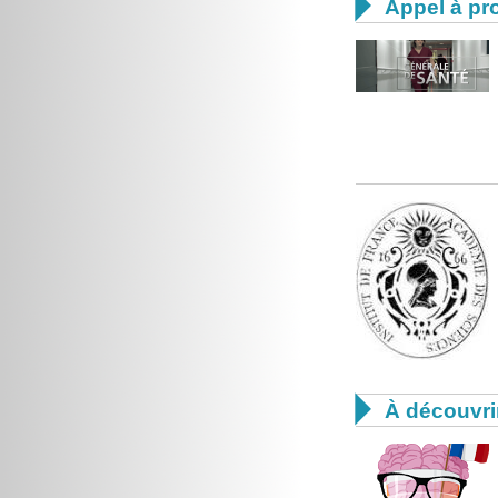

Appel à pro

À découvri