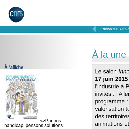

Édition du 07/05/
À la une
À l'affiche
Le salon
Inn
17 juin
2015
l'industrie à
invités : l'A
programme 
valorisation 
des territoir
<>Parlons
animations e
handicap, pensons solutions