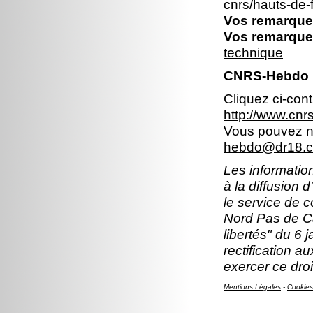
cnrs/hauts-de
Vos remarques
Vos remarques
technique
CNRS-Hebdo N
Cliquez ci-con
http://www.cn
Vous pouvez no
hebdo@dr18.cn
Les information
à la diffusion 
le service de 
Nord Pas de Ca
libertés" du 6 
rectification a
exercer ce droi
Mentions Légales
-
Cookies