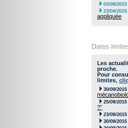

03/09/2015

23/04/2015
appliquée
Dates limite
Les actuali
proche.
Pour consul
limites,
cli

30/09/2015
mécanobiol

25/09/2015
?"

23/09/2015

30/09/2015
