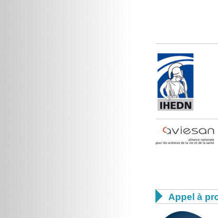

Appel à pro