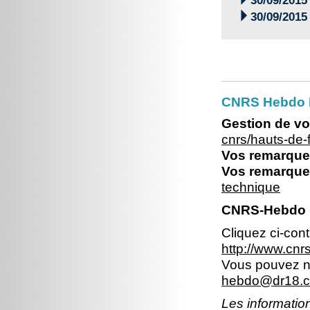
30/09/2015

30/09/2015
CNRS Hebdo 
Gestion de vo
cnrs/hauts-de
Vos remarques
Vos remarques
technique
CNRS-Hebdo N
Cliquez ci-con
http://www.cn
Vous pouvez no
hebdo@dr18.cn
Les information