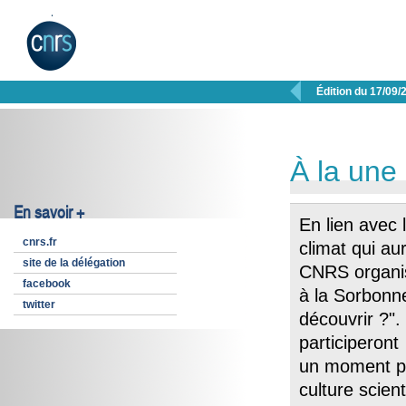

Édition du 17/09/
À la une
En savoir +
En lien avec 
cnrs.fr
climat qui au
site de la délégation
CNRS organi
facebook
à la Sorbonne
twitter
découvrir ?".
participeront
un moment pri
culture scien