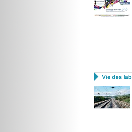

Vie des lab