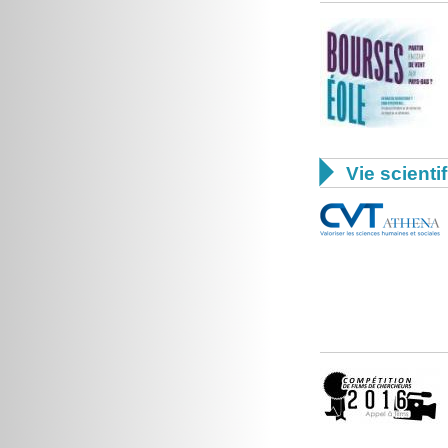

Vie scienti