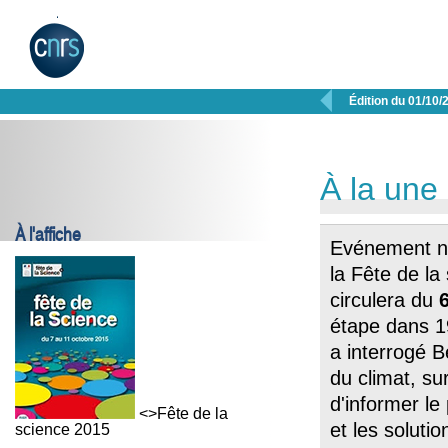

Édition du 01/10/
À la une
À l'affiche
Evénement na
la Fête de la 
circulera du
étape dans 19
a interrogé B
du climat, su
d'informer l
<>Fête de la
et les soluti
science 2015