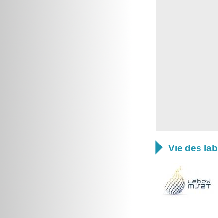

Vie des lab