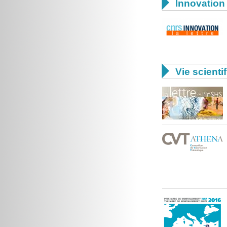

Innovation 

Vie scienti