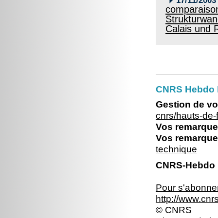
17/11/2003
comparaison
Strukturwand
Calais und 
CNRS Hebdo 
Gestion de vo
cnrs/hauts-de
Vos remarques
Vos remarques
technique
CNRS-Hebdo N
Pour s'abonner 
http://www.cn
© CNRS