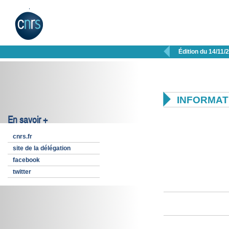

Édition du 14/11/

INFORMAT
En savoir +
cnrs.fr
site de la délégation
facebook
twitter