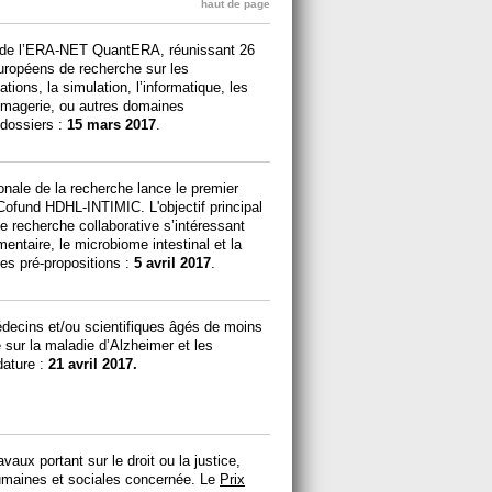
haut de page
s de l’ERA-NET QuantERA, réunissant 26
européens de recherche sur les
ions, la simulation, l’informatique, les
l’imagerie, ou autres domaines
-dossiers :
15 mars 2017
.
onale de la recherche lance le premier
Cofund HDHL-INTIMIC. L'objectif principal
e recherche collaborative s’intéressant
mentaire, le microbiome intestinal et la
es pré-propositions :
5 avril 2017
.
ecins et/ou scientifiques âgés de moins
sur la maladie d’Alzheimer et les
dature :
21 avril 2017.
aux portant sur le droit ou la justice,
humaines et sociales concernée. Le
Prix