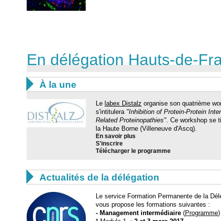
En délégation Hauts-de-Fr

À la une
Le
labex Distalz
organise son quatrième wo
s'intitulera
"Inhibition of Protein-Protein In
Related Proteinopathies"
. Ce workshop se 
la Haute Borne (Villeneuve d'Ascq).
En savoir plus
S'inscrire
Télécharger le programme

Actualités de la délégation
Le service Formation Permanente de la Délé
vous propose les formations suivantes :
- Management intermédiaire
(
Programme
)