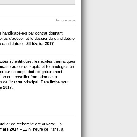
haut de page
 handicapé-e-s par contrat donnant
toires d'accueil et le dossier de candidature
e candidature :
28 février 2017
.
utés scientifiques, les écoles thématiques
inarité autour de sujets et technologies en
rteur de projet doit obligatoirement
tion au conseiller formation de la
de l’institut principal. Date limite pour
s 2017
.
al et de recherche est ouverte. La
mars 2017
– 12 h, heure de Paris, à