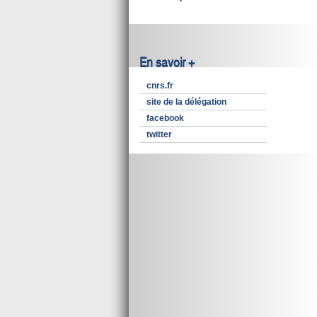
En savoir +
cnrs.fr
site de la délégation
facebook
twitter