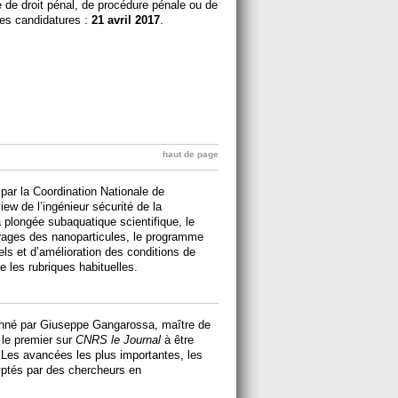
de droit pénal, de procédure pénale ou de
des candidatures :
21 avril 2017
.
haut de page
par la Coordination Nationale de
iew de l’ingénieur sécurité de la
 plongée subaquatique scientifique, le
rages des nanoparticules, le programme
ls et d’amélioration des conditions de
ue les rubriques habituelles.
onné par Giuseppe Gangarossa, maître de
t le premier sur
CNRS le Journal
à être
es avancées les plus importantes, les
yptés par des chercheurs en