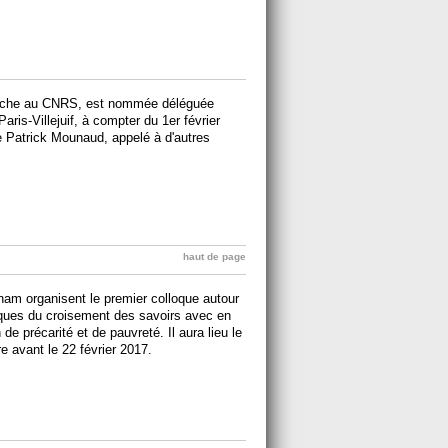
erche au CNRS, est nommée déléguée
Paris-Villejuif, à compter du 1er février
 Patrick Mounaud, appelé à d'autres
haut de page
m organisent le premier colloque autour
iques du croisement des savoirs avec en
de précarité et de pauvreté. Il aura lieu le
re avant le 22 février 2017.