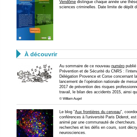
Vendôme
distingue chaque année une thèse 
sciences criminelles. Date limite de dépôt 

À découvrir
Au sommaire de ce nouveau
numéro
publié 
Prévention et de Sécurité du CNRS : l’interv
Délégation Provence et Corse concernant la
lancement de l’opération nationale de mesu
2017 de prévention des risques professionne
travail, le bilan des accidents 2015, ainsi q
© William Augel
Le blog "
Aux frontières du cerveau
", coord
conférences à l'université Paris Diderot, es
animé par une communauté de chercheurs. L
recherches et les défis en cours, sont décr
neurosciences.