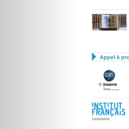

Appel à pro