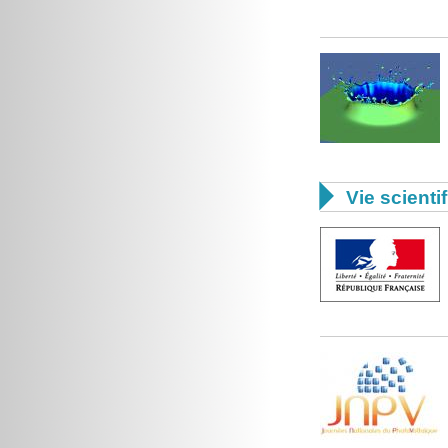

Vie scienti