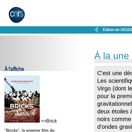

Édition du 19/10/
À la une
À l'affiche
C'est une déc
Les scientifi
Virgo (dont 
pour la premi
gravitationne
deux étoiles 
noirs comme 
<>Brick
d'ondes gravi
"Bricks", le premier film du