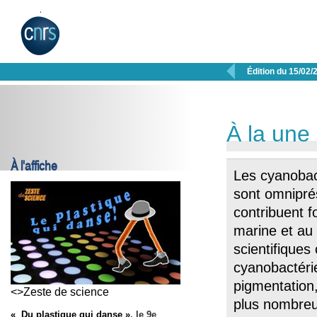

Édition du 15/02/
À la une
À l'affiche
Les cyanobac
sont omnipré
contribuent f
marine et au
scientifiques
cyanobactérie
pigmentation
<>Zeste de science
plus nombreu
« Du plastique qui danse »
, le 9e