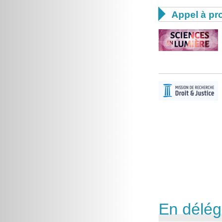

Appel à pro
En délég