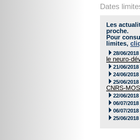
Dates limite
Les actuali
proche.
Pour consul
limites,
cli

28/06/2018
le neuro-dé

21/06/2018

24/06/2018

25/06/2018
CNRS-MOST

22/06/2018

06/07/2018

06/07/2018

25/06/2018