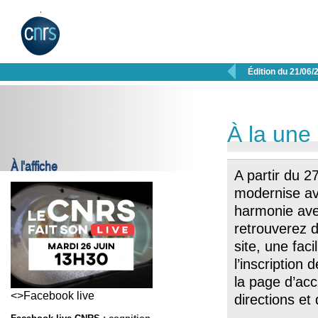

Édition du 21/06/
À la une
À l'affiche
A partir du 2
modernise av
harmonie av
retrouverez d
site, une faci
l’inscription
la page d’acc
<>Facebook live
directions et