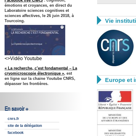
Facebook live CNRS
: cognition,
émotions et croyances, en direct du
Laboratoire sciences cognitives et
sciences affectives, le 26 juin 2018, à

Vie institut
Tourcoing.
<>Vidéo Youtube
« La recherche, c’est fondamental – La
cryomicroscopie électronique »
, est

en ligne sur la chaine Youtube CNRS,
Europe et i
dépasser les frontières.
En savoir +
cnrs.fr
site de la délégation
facebook