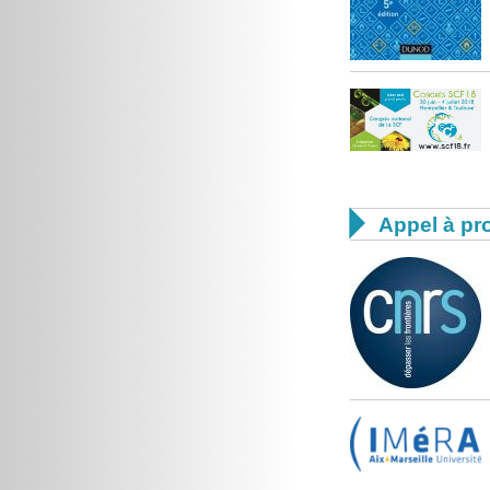

Appel à pro