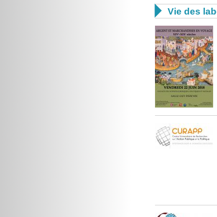

Vie des lab