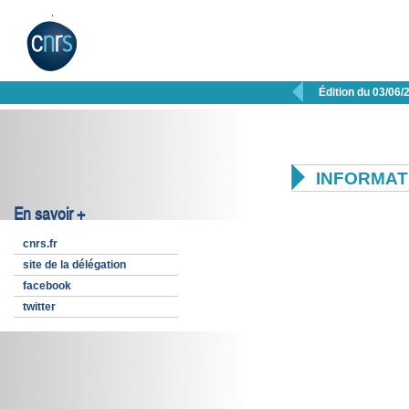

Édition du 03/06/

INFORMAT
En savoir +
cnrs.fr
site de la délégation
facebook
twitter