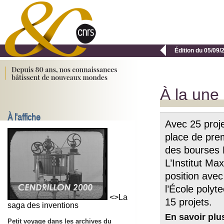

Édition du 05/09/
À la une
À l'affiche
Avec 25 proj
place de pre
des bourses 
L’Institut Ma
position avec
l’École polyt
<>La
15 projets.
saga des inventions
En savoir plu
Petit voyage dans les archives du