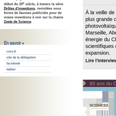
e
début du 20
siècle, à travers la série
Drôles d'inventions
, revisitées sous
À la veille de
forme de fausses publicités pour de
vraies inventions à voir sur la chaine
plus grande 
Zeste de Science
.
photovoltaïqu
Marseille, Abd
énergie du CN
En savoir +
scientifiques
cnrs.fr
expansion.
site de la délégation
Lire l'intervie
facebook
twitter

80 ans du