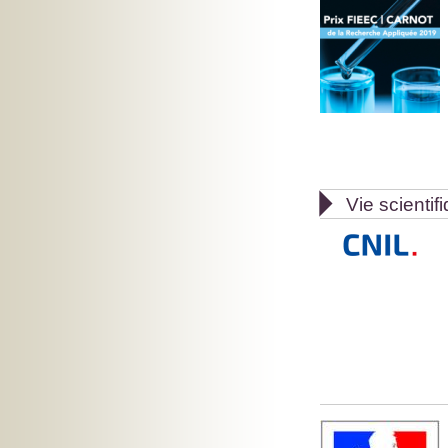

Vie scientif