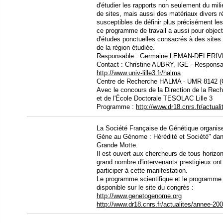
d'étudier les rapports non seulement du mili
de sites, mais aussi des matériaux divers ré
susceptibles de définir plus précisément les 
ce programme de travail a aussi pour objec
d'études ponctuelles consacrés à des sites o
de la région étudiée.
Responsable : Germaine LEMAN-DELERIV
Contact : Christine AUBRY, IGE - Responsa
http://www.univ-lille3.fr/halma
Centre de Recherche HALMA - UMR 8142 (C
Avec le concours de la Direction de la Rech
et de l'École Doctorale TESOLAC Lille 3
Programme :
http://www.dr18.cnrs.fr/actual
La Société Française de Génétique organis
Gène au Génome : Hérédité et Société" dan
Grande Motte.
Il est ouvert aux chercheurs de tous horizon
grand nombre d'intervenants prestigieux ont 
participer à cette manifestation.
Le programme scientifique et le programme c
disponible sur le site du congrès :
http://www.genetogenome.org
http://www.dr18.cnrs.fr/actualites/annee-