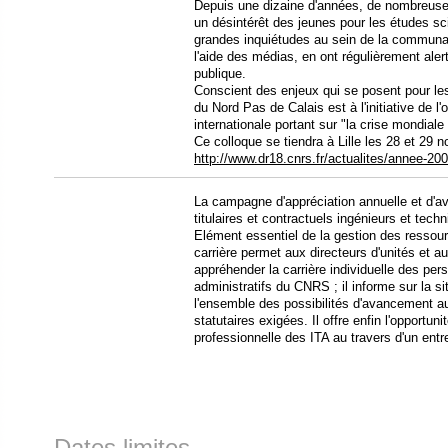
Depuis une dizaine d'années, de nombreuses
un désintérêt des jeunes pour les études s
grandes inquiétudes au sein de la communaut
l'aide des médias, en ont régulièrement alert
publique.
Conscient des enjeux qui se posent pour le
du Nord Pas de Calais est à l'initiative de l
internationale portant sur "la crise mondial
Ce colloque se tiendra à Lille les 28 et 29
http://www.dr18.cnrs.fr/actualites/annee-2
La campagne d'appréciation annuelle et d'
titulaires et contractuels ingénieurs et tech
Elément essentiel de la gestion des ressou
carrière permet aux directeurs d'unités et 
appréhender la carrière individuelle des per
administratifs du CNRS ; il informe sur la s
l'ensemble des possibilités d'avancement a
statutaires exigées. Il offre enfin l'opportuni
professionnelle des ITA au travers d'un entre
Dates limites