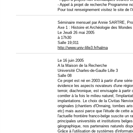
- Appel à projet de recherche Programme n
Pour tout renseignement visitez le site de 
Séminaire mensuel par Annie SARTRE, Profes
Axe 1 : Histoire et Archéologie des Mondes
Le Jeudi 26 mai 2005
à 17h30
Salle 19,011
http://www.univ-lille3.fr/halma
Le 16 juin 2005
A la Maison de la Recherche
Université Charles-de-Gaulle Lille 3
Salle 08
Ce projet est né en 2003 à partir d'une sér
évidence les aspects novateurs d'une région
terroir, diachronique, est envisagée à partir 
corréler à la fois le milieu naturel, l'implan
implantations. Le choix de la Civitas Nervio
originales (chantiers d'Onnaing, tombes aris
etc) mais aussi parce que l'étude de cette a
l'actuelle frontière franco-belge suscite un
principales universités et institutions belge
géographique, nos partenaires naturels disp
Grâce à l'utilisation de systèmes d'inform