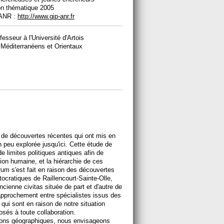
on thématique 2005
l'ANR :
http://www.gip-anr.fr
seur à l'Université d'Artois
 Méditerranéens et Orientaux
ie de découvertes récentes qui ont mis en
 peu explorée jusqu'ici. Cette étude de
de limites politiques antiques afin de
tation humaine, et la hiérarchie de ces
rum s'est fait en raison des découvertes
tocratiques de Raillencourt-Sainte-Olle,
ncienne civitas située de part et d'autre de
 rapprochement entre spécialistes issus des
s qui sont en raison de notre situation
osés à toute collaboration.
ations géographiques, nous envisageons