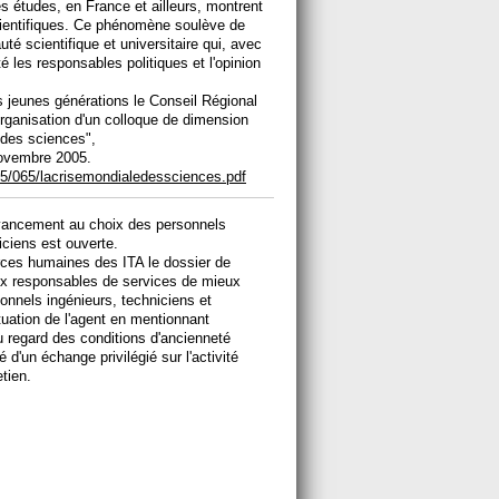
 études, en France et ailleurs, montrent
cientifiques. Ce phénomène soulève de
é scientifique et universitaire qui, avec
é les responsables politiques et l'opinion
s jeunes générations le Conseil Régional
'organisation d'un colloque de dimension
e des sciences",
 novembre 2005.
005/065/lacrisemondialedessciences.pdf
avancement au choix des personnels
niciens est ouverte.
rces humaines des ITA le dossier de
aux responsables de services de mieux
sonnels ingénieurs, techniciens et
ituation de l'agent en mentionnant
u regard des conditions d'ancienneté
té d'un échange privilégié sur l'activité
tien.