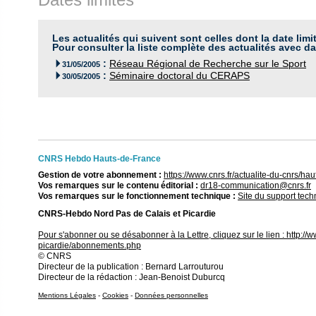
Les actualités qui suivent sont celles dont la date limi
Pour consulter la liste complète des actualités avec da
:
Réseau Régional de Recherche sur le Sport

31/05/2005
:
Séminaire doctoral du CERAPS

30/05/2005
CNRS Hebdo Hauts-de-France
Gestion de votre abonnement :
https://www.cnrs.fr/actualite-du-cnrs/h
Vos remarques sur le contenu éditorial :
dr18-communication@cnrs.fr
Vos remarques sur le fonctionnement technique :
Site du support tec
CNRS-Hebdo Nord Pas de Calais et Picardie
Pour s'abonner ou se désabonner à la Lettre, cliquez sur le lien :
http://
picardie/abonnements.php
© CNRS
Directeur de la publication : Bernard Larrouturou
Directeur de la rédaction : Jean-Benoist Duburcq
Mentions Légales
-
Cookies
-
Données personnelles