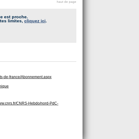
haut de page
te est proche.
tes limites,
cliquez ici
.
auts-de-france/Abonnement.aspx
hnique
www.cnrs.fr/CNRS-Hebdo/nord-PdC-