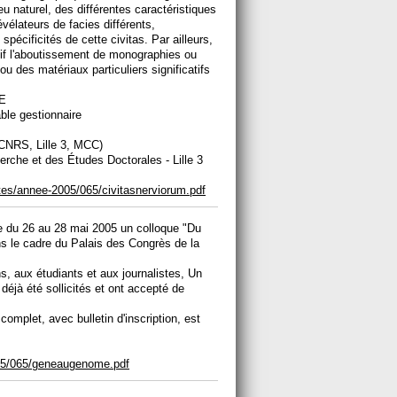
eu naturel, des différentes caractéristiques
vélateurs de facies différents,
spécificités de cette civitas. Par ailleurs,
tif l'aboutissement de monographies ou
u des matériaux particuliers significatifs
E
ble gestionnaire
NRS, Lille 3, MCC)
erche et des Études Doctorales - Lille 3
ites/annee-2005/065/civitasnerviorum.pdf
e du 26 au 28 mai 2005 un colloque "Du
s le cadre du Palais des Congrès de la
s, aux étudiants et aux journalistes, Un
déjà été sollicités et ont accepté de
omplet, avec bulletin d'inscription, est
2005/065/geneaugenome.pdf