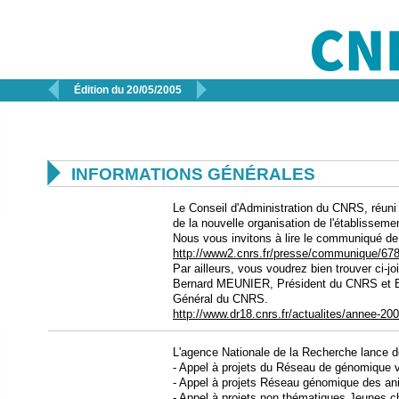


Édition du 20/05/2005

INFORMATIONS GÉNÉRALES
Le Conseil d'Administration du CNRS, réuni 
de la nouvelle organisation de l'établisseme
Nous vous invitons à lire le communiqué de 
http://www2.cnrs.fr/presse/communique/67
Par ailleurs, vous voudrez bien trouver ci-jo
Bernard MEUNIER, Président du CNRS et
Général du CNRS.
http://www.dr18.cnrs.fr/actualites/annee-200
L'agence Nationale de la Recherche lance d
- Appel à projets du Réseau de génomiqu
- Appel à projets Réseau génomique des 
- Appel à projets non thématiques Jeunes 