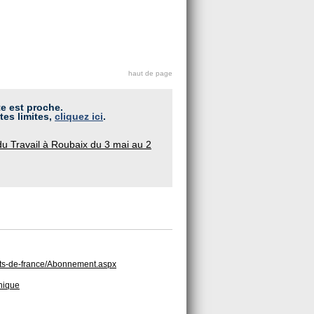
haut de page
te est proche.
tes limites,
cliquez ici
.
u Travail à Roubaix du 3 mai au 2
auts-de-france/Abonnement.aspx
hnique