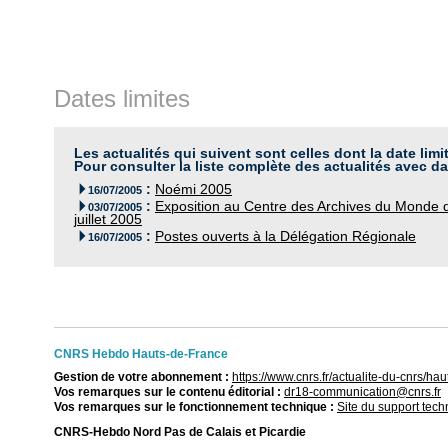
Dates limites
Les actualités qui suivent sont celles dont la date limi
Pour consulter la liste complète des actualités avec da
:
Noémi 2005

16/07/2005
:
Exposition au Centre des Archives du Monde d

03/07/2005
juillet 2005
:
Postes ouverts à la Délégation Régionale

16/07/2005
CNRS Hebdo Hauts-de-France
Gestion de votre abonnement :
https://www.cnrs.fr/actualite-du-cnrs/h
Vos remarques sur le contenu éditorial :
dr18-communication@cnrs.fr
Vos remarques sur le fonctionnement technique :
Site du support tec
CNRS-Hebdo Nord Pas de Calais et Picardie