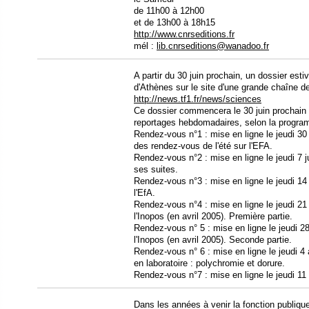
de 11h00 à 12h00
et de 13h00 à 18h15
http://www.cnrseditions.fr
mél :
lib.cnrseditions@wanadoo.fr
A partir du 30 juin prochain, un dossier esti
d'Athènes sur le site d'une grande chaîne de
http://news.tf1.fr/news/sciences
Ce dossier commencera le 30 juin prochain e
reportages hebdomadaires, selon la progra
Rendez-vous n°1 : mise en ligne le jeudi 30 
des rendez-vous de l'été sur l'EFA.
Rendez-vous n°2 : mise en ligne le jeudi 7 ju
ses suites.
Rendez-vous n°3 : mise en ligne le jeudi 14
l'EfA.
Rendez-vous n°4 : mise en ligne le jeudi 21 
l'Inopos (en avril 2005). Première partie.
Rendez-vous n° 5 : mise en ligne le jeudi 28
l'Inopos (en avril 2005). Seconde partie.
Rendez-vous n° 6 : mise en ligne le jeudi 4
en laboratoire : polychromie et dorure.
Rendez-vous n°7 : mise en ligne le jeudi 11 a
Dans les années à venir la fonction publiqu