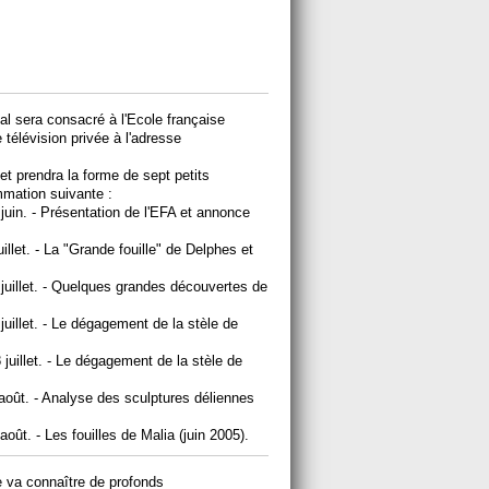
val sera consacré à l'Ecole française
 télévision privée à l'adresse
t prendra la forme de sept petits
mmation suivante :
juin. - Présentation de l'EFA et annonce
illet. - La "Grande fouille" de Delphes et
 juillet. - Quelques grandes découvertes de
juillet. - Le dégagement de la stèle de
 juillet. - Le dégagement de la stèle de
 août. - Analyse des sculptures déliennes
oût. - Les fouilles de Malia (juin 2005).
e va connaître de profonds