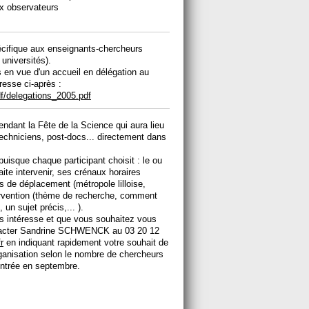
x observateurs
pécifique aux enseignants-chercheurs
universités).
 en vue d'un accueil en délégation au
resse ci-après :
df/delegations_2005.pdf
pendant la Fête de la Science qui aura lieu
echniciens, post-docs... directement dans
puisque chaque participant choisit : le ou
ite intervenir, ses crénaux horaires
s de déplacement (métropole lilloise,
ervention (thème de recherche, comment
un sujet précis,... ).
ous intéresse et que vous souhaitez vous
ontacter Sandrine SCHWENCK au 03 20 12
r
en indiquant rapidement votre souhait de
organisation selon le nombre de chercheurs
rentrée en septembre.