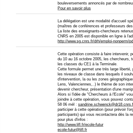
bouleversements annoncés par de nombreu
Pour en savoir plus
La délégation est une modalité d'accueil s
(maîtres de conférences et professeurs des 
La liste des enseignants-chercheurs retenus
CNRS en 2005 est disponible en ligne à l'ad
http://www.sg.cnrs.fr/drh/emploi-nonperm/p
Cette opération consiste à faire intervenir, 
du 10 au 16 octobre 2005, les chercheurs, t
les classes du CE1 à la Terminale.
Cette formule permet une très large liberté, 
les niveaux de classe dans lesquels il souha
d'intervention, la ou les zones géographique
Lens, Valenciennes,..) le thème de son int
devenir chercheur, présentation d'une manip, 
Alors si l'idée de "Chercheurs à l'Ecole" v
joindre à cette opération, vous pouvez c
58 06 mél :
sandrine.schwenck@dr18.cnrs.f
participer à cette opération (pour prévoir l'
participants) qui vous recontactera dès la 
pour plus d'infos :
http://www.lifl.fr/ecole-futur
ecole-futur@lifl.fr