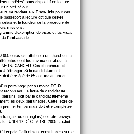
ciens modèles" sans dispositif de lecture
ur un bref séjour.
heurs se rendant aux Etats-Unis pour des
e passeport à lecture optique délivré
 délais et la lourdeur de la procédure de
eurs missions.
ogramme d'exemption de visas et les visas
net de l'ambassade
00 000 euros est attribué à un chercheur, à
fférentes dont les travaux ont abouti à
E DU CANCER. Ces chercheurs et
 à l'étranger. Si la candidature est
ci doit être âgé de 65 ans maximum en
.
et d'un parrainage par au moins DEUX
nt reconnues. La lettre de candidature
s parrains, soit par le candidat lui-même
ctement les deux parrainages. Cette lettre de
n premier temps mais doit être complétée
t.
n français ou en anglais) doit être envoyé
 tard le LUNDI 12 DÉCEMBRE 2005, cachet
C Léopold Griffuel sont consultables sur le