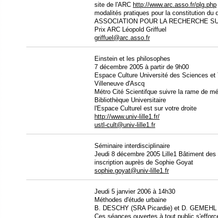
site de l'ARC
http://www.arc.asso.fr/plg.php
modalités pratiques pour la constitution du 
ASSOCIATION POUR LA RECHERCHE S
Prix ARC Léopold Griffuel
griffuel@arc.asso.fr
Einstein et les philosophes
7 décembre 2005 à partir de 9h00
Espace Culture Université des Sciences et 
Villeneuve d'Ascq
Métro Cité Scientifque suivre la rame de mét
Bibliothèque Universitaire
l'Espace Culturel est sur votre droite
http://www.univ-lille1.fr/
ustl-cult@univ-lille1.fr
Séminaire interdisciplinaire
Jeudi 8 décembre 2005 Lille1 Bâtiment des 
inscription auprès de Sophie Goyat
sophie.goyat@univ-lille1.fr
Jeudi 5 janvier 2006 à 14h30
Méthodes d'étude urbaine
B. DESCHY (SRA Picardie) et D. GEMEHL
Ces séances ouvertes à tout public s'efforc