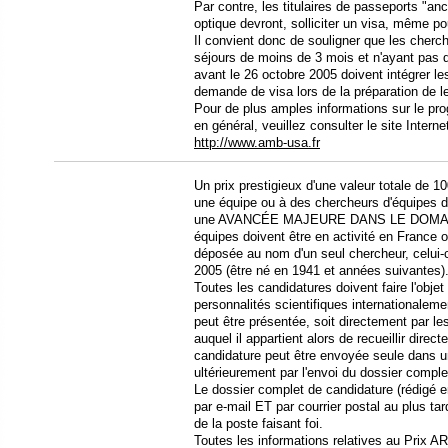
Par contre, les titulaires de passeports "an
optique devront, solliciter un visa, même po
Il convient donc de souligner que les cherc
séjours de moins de 3 mois et n'ayant pas d
avant le 26 octobre 2005 doivent intégrer les
demande de visa lors de la préparation de l
Pour de plus amples informations sur le pr
en général, veuillez consulter le site Inter
http://www.amb-usa.fr
Un prix prestigieux d'une valeur totale de 1
une équipe ou à des chercheurs d'équipes di
une AVANCÉE MAJEURE DANS LE DOMAIN
équipes doivent être en activité en France ou
déposée au nom d'un seul chercheur, celui-
2005 (être né en 1941 et années suivantes)
Toutes les candidatures doivent faire l'obj
personnalités scientifiques internationaleme
peut être présentée, soit directement par le
auquel il appartient alors de recueillir dire
candidature peut être envoyée seule dans u
ultérieurement par l'envoi du dossier comple
Le dossier complet de candidature (rédigé e
par e-mail ET par courrier postal au plus
de la poste faisant foi.
Toutes les informations relatives au Prix AR