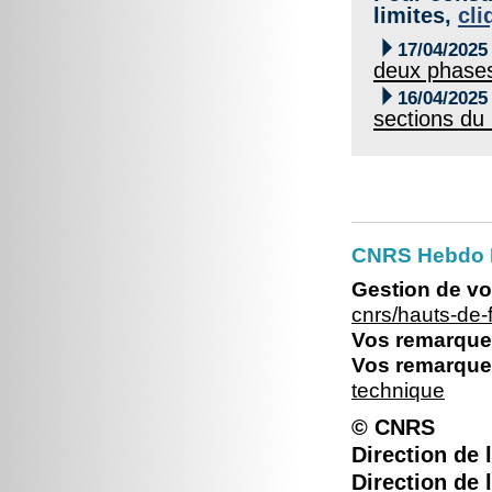
limites,
cli

17/04/2025
deux phase

16/04/2025
sections du 
CNRS Hebdo 
Gestion de vo
cnrs/hauts-de
Vos remarques
Vos remarques
technique
© CNRS
Direction de l
Direction de 