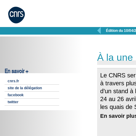

Édition du 10/04/
À la une
En savoir +
Le CNRS ser
cnrs.fr
à travers plu
site de la délégation
d’un stand à
facebook
24 au 26 avri
twitter
les quais de 
En savoir plu