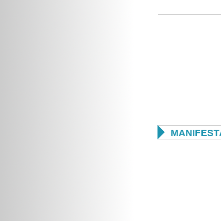

MANIFEST