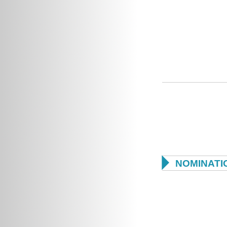

NOMINATI