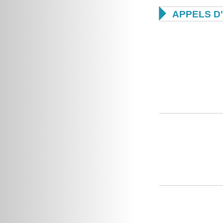

APPELS D