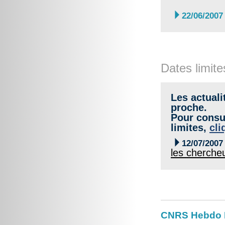

22/06/2007
Dates limite
Les actuali
proche.
Pour consul
limites,
cli

12/07/2007
les cherche
CNRS Hebdo 