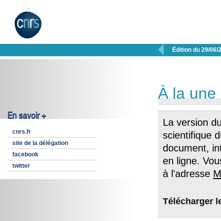

Édition du 29/06/
À la une
En savoir +
La version du
cnrs.fr
scientifique 
site de la délégation
document, int
facebook
en ligne. Vou
twitter
à l'adresse
M
Télécharger 