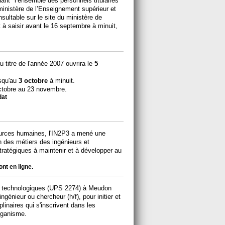
ant "l’ensemble des personnels titulaires
 ministère de l’Enseignement supérieur et
sultable sur le site du ministère de
 à saisir avant le 16 septembre à minuit,
 titre de l'année 2007 ouvrira le
5
usqu'au
3 octobre
à minuit.
ctobre au 23 novembre.
dat
ources humaines, l'IN2P3 a mené une
on des métiers des ingénieurs et
ratégiques à maintenir et à développer au
sont
en ligne
.
 technologiques (UPS 2274) à Meudon
ngénieur ou chercheur (h/f), pour initier et
plinaires qui s'inscrivent dans les
organisme.