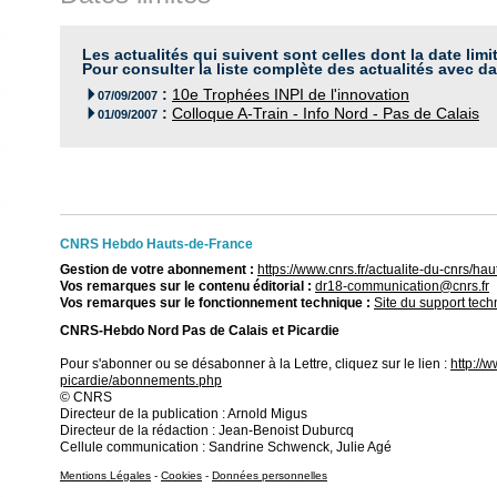
Les actualités qui suivent sont celles dont la date limi
Pour consulter la liste complète des actualités avec da
:
10e Trophées INPI de l'innovation

07/09/2007
:
Colloque A-Train - Info Nord - Pas de Calais

01/09/2007
CNRS Hebdo Hauts-de-France
Gestion de votre abonnement :
https://www.cnrs.fr/actualite-du-cnrs/h
Vos remarques sur le contenu éditorial :
dr18-communication@cnrs.fr
Vos remarques sur le fonctionnement technique :
Site du support tec
CNRS-Hebdo Nord Pas de Calais et Picardie
Pour s'abonner ou se désabonner à la Lettre, cliquez sur le lien :
http://
picardie/abonnements.php
© CNRS
Directeur de la publication : Arnold Migus
Directeur de la rédaction : Jean-Benoist Duburcq
Cellule communication : Sandrine Schwenck, Julie Agé
Mentions Légales
-
Cookies
-
Données personnelles