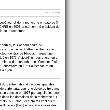
haut de page
supérieur et de la recherche en date du 3
u CNRS en 2006, a été nommé président du
le de la recherche.
t dernier, leur accord cadre de
accord, signé par Catherine Brechignac,
ecteur général de Rhodia, marque une
nitié en 1975. Aujourd'hui, des chercheurs
 mixtes de recherche : le "Complex Fluid
e Laboratoire du Futur à Pessac et au
s à Lyon.
t du Centre national d'études spatiales
e partenariat pour une durée de trois ans
tion conclue en 1976 par laquelle les deux
ts dans les domaines de la recherche sur
lointain. Au CNRS, ces projets impliquent
 l'Univers (Insu) et les laboratoires des