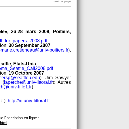
haut de page
e», 26-28 mars 2008, Poitiers,
Call_for_papers_2008.pdf
tion:
30 September 2007
marie.cretieneau@univ-poitiers.fr
),
attle, Etats-Unis.
Tacoma_Seattle_Call2008.pdf
tion:
19 Octobre 2007
ersp@seattleu.edu
), Jim Sawyer
 (
laperche@univ-littoral.fr
); Autres
@univ-lille1.fr
)
tc.):
http://rii.univ-littoral.fr
 l'inscription en ligne :
.html