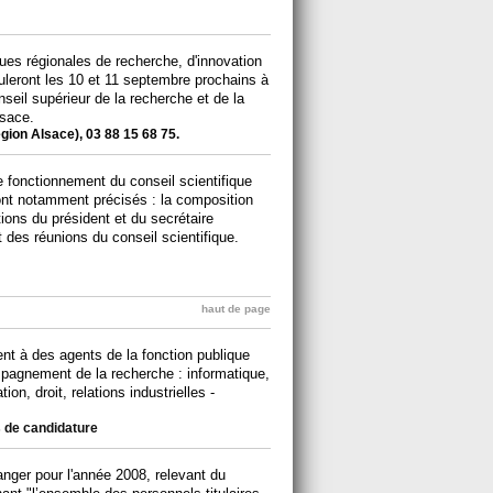
ques régionales de recherche, d'innovation
leront les 10 et 11 septembre prochains à
seil supérieur de la recherche et de la
lsace.
gion Alsace), 03 88 15 68 75.
e fonctionnement du conseil scientifique
ont notamment précisés : la composition
tions du président et du secrétaire
t des réunions du conseil scientifique.
haut de page
ent à des agents de la fonction publique
pagnement de la recherche : informatique,
on, droit, relations industrielles -
s de candidature
ranger pour l'année 2008, relevant du