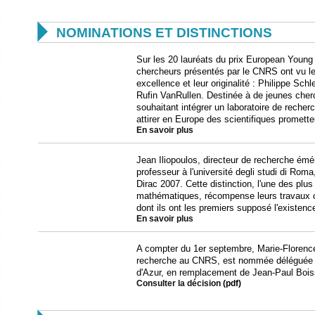

NOMINATIONS ET DISTINCTIONS
Sur les 20 lauréats du prix European Young 
chercheurs présentés par le CNRS ont vu leu
excellence et leur originalité : Philippe Sch
Rufin VanRullen. Destinée à de jeunes cherc
souhaitant intégrer un laboratoire de reche
attirer en Europe des scientifiques promette
En savoir plus
Jean Iliopoulos, directeur de recherche émé
professeur à l'université degli studi di Roma
Dirac 2007. Cette distinction, l'une des plu
mathématiques, récompense leurs travaux c
dont ils ont les premiers supposé l'existenc
En savoir plus
A compter du 1er septembre, Marie-Florence 
recherche au CNRS, est nommée déléguée ré
d'Azur, en remplacement de Jean-Paul Boiss
Consulter la décision
(pdf)