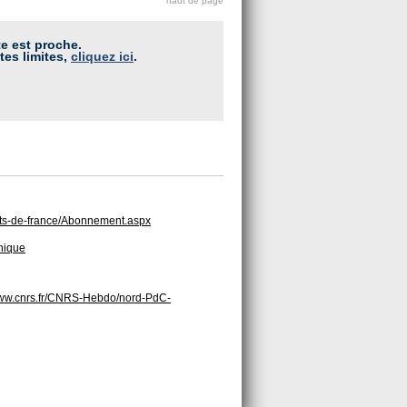
haut de page
te est proche.
tes limites,
cliquez ici
.
auts-de-france/Abonnement.aspx
hnique
www.cnrs.fr/CNRS-Hebdo/nord-PdC-