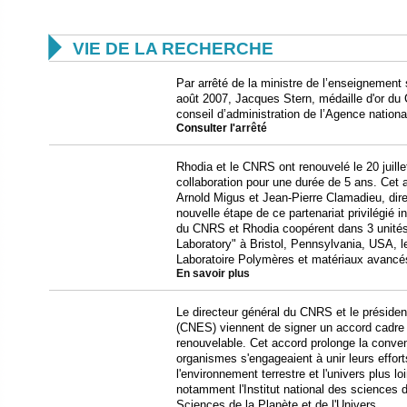

VIE DE LA RECHERCHE
Par arrêté de la ministre de l’enseignement 
août 2007, Jacques Stern, médaille d'or d
conseil d’administration de l’Agence nationa
Consulter l'
arrêté
Rhodia et le CNRS ont renouvelé le 20 juille
collaboration pour une durée de 5 ans. Cet 
Arnold Migus et Jean-Pierre Clamadieu, dir
nouvelle étape de ce partenariat privilégié i
du CNRS et Rhodia coopérent dans 3 unités
Laboratory" à Bristol, Pennsylvania, USA, l
Laboratoire Polymères et matériaux avancé
En savoir plus
Le directeur général du CNRS et le présiden
(CNES) viennent de signer un accord cadre d
renouvelable. Cet accord prolonge la conven
organismes s'engageaient à unir leurs effor
l'environnement terrestre et l'univers plus 
notamment l'Institut national des sciences de
Sciences de la Planète et de l'Univers.