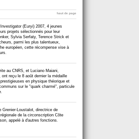
haut de page
Investigator (Euryi) 2007, 4 jeunes
rs projets sélectionnés pour leur
lenker, Sylvia Serfaty, Terence Strick et
heurs, parmi les plus talentueux,
rche européen, cette récompense vise à
urs.
rite au CNRS, et Luciano Maiani,
, ont reçu le 8 août dernier la médaille
s prestigieuses en physique théorique et
ommuns sur le "quark charmé", particule
e.
Grenier-Loustalot, directrice de
gionale de la circonscription Côte
on, appelé à d'autres fonctions.