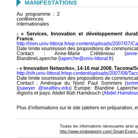

MANIFESTATIONS
Au programme : 2
conférences
internationales
- « Services, Innovation et développement durabl
France.
http://riien.univ-littoral.fr/wp-content/uploads/2007/07/
Date limite soumission des propositions de communica
Contact : Anne-Marie Crétiéneau (
anne-
BlandineLaperche (
laperche@univ-littoral.fr
)
- « Innovation Networks», 14-16 mai 2008, Tacoma/Se
http://riifr.univ-littoral.fr/wp-content/uploads/2007/08/
Date limite soumission des propositions de communica
Contact : Amérique du Nord: Paul Sommers (
somm
(
jsawyer @seattleu.edu
) Europe: Blandine Laperche
régions et pays: Abdel Illah Hamdouch (
Abdel.Hamdouch
Plus d'informations sur le site (ateliers en préparation, e
Toutes les informations nécessaires ainsi que
http://www.strategiestm.com/-Smart-Event-