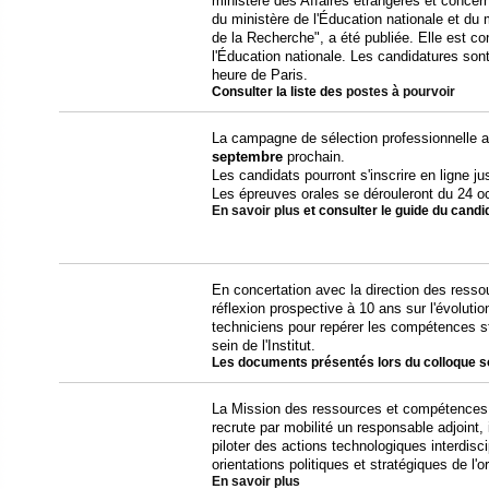
ministère des Affaires étrangères et concern
du ministère de l'Éducation nationale et du
de la Recherche", a été publiée. Elle est con
l'Éducation nationale. Les candidatures sont
heure de Paris.
Consulter la liste des
postes à pourvoir
La campagne de sélection professionnelle au
septembre
prochain.
Les candidats pourront s'inscrire en ligne j
Les épreuves orales se dérouleront du 24 o
En savoir plus
et consulter le guide du candi
En concertation avec la direction des ress
réflexion prospective à 10 ans sur l'évoluti
techniciens pour repérer les compétences st
sein de l'Institut.
Les documents présentés lors du colloque 
La Mission des ressources et compétences
recrute par mobilité un responsable adjoint, i
piloter des actions technologiques interdisci
orientations politiques et stratégiques de l'
En savoir plus