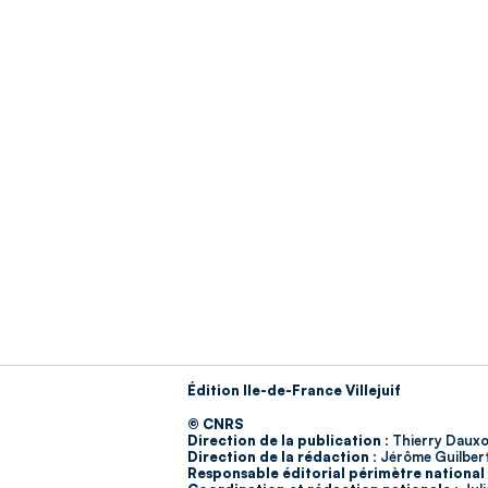
Édition Ile-de-France Villejuif
© CNRS
Direction de la publication :
Thierry Dauxo
Direction de la rédaction :
Jérôme Guilber
Responsable éditorial périmètre national 