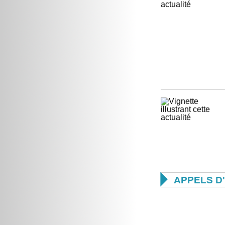

APPELS D