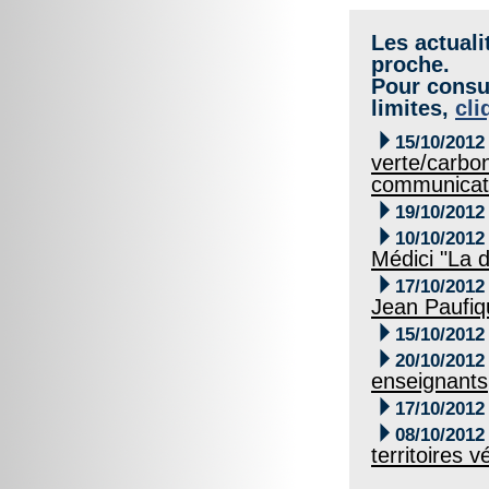
Les actuali
proche.
Pour consul
limites,
cli

15/10/2012
verte/carbo
communicat

19/10/2012

10/10/2012
Médici "La d

17/10/2012
Jean Paufiq

15/10/2012

20/10/2012
enseignants

17/10/2012

08/10/2012
territoires v