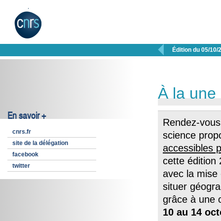

Édition du 05/10/
À la une
En savoir +
Rendez-vous 
cnrs.fr
science prop
site de la délégation
accessibles p
facebook
cette édition 
twitter
avec la mise
situer géogr
grâce à une c
10 au 14 oc