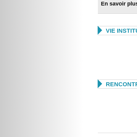
En savoir plu

VIE INSTI

RENCONTR