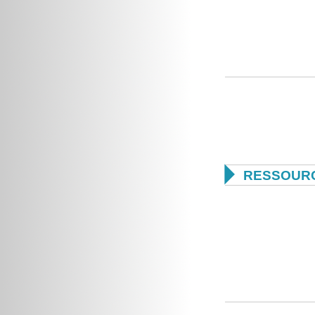

RESSOURC