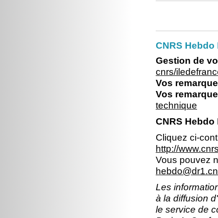
CNRS Hebdo Il
Gestion de vo
cnrs/iledefran
Vos remarques
Vos remarques
technique
CNRS Hebdo Il
Cliquez ci-con
http://www.cn
Vous pouvez no
hebdo@dr1.cnr
Les information
à la diffusion 
le service de 