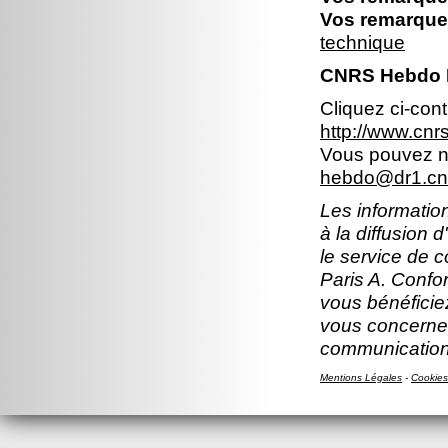
Vos remarques
technique
CNRS Hebdo Il
Cliquez ci-con
http://www.cn
Vous pouvez no
hebdo@dr1.cnr
Les information
à la diffusion 
le service de 
Paris A. Confor
vous bénéficiez
vous concernen
communication
Mentions Légales
-
Cookies