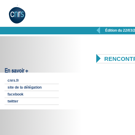

Édition du 22/03/

RENCONTR
En savoir +
cnrs.fr
site de la délégation
facebook
twitter