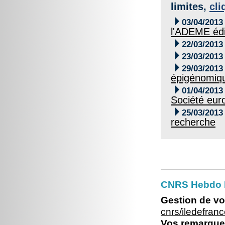
limites,
cli

03/04/2013
l'ADEME édi

22/03/2013

23/03/2013

29/03/2013
épigénomiq

01/04/2013
Société eur

25/03/2013
recherche
CNRS Hebdo Il
Gestion de vo
cnrs/iledefran
Vos remarques