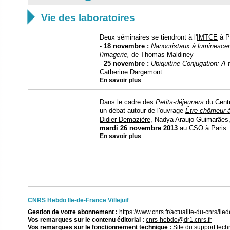

Vie des laboratoires
Deux séminaires se tiendront à l'
IMTCE
à Pa
-
18 novembre :
Nanocristaux à luminesce
l'imagerie,
de Thomas Maldiney
-
25 novembre :
Ubiquitine Conjugation: A 
Catherine Dargemont
En savoir plus
Dans le cadre des
Petits-déjeuners
du
Cent
un débat autour de l'ouvrage
Être chômeur à
Didier Demazière
, Nadya Araujo Guimarães, 
mardi 26 novembre 2013
au CSO à Paris.
En savoir plus
CNRS Hebdo Ile-de-France Villejuif
Gestion de votre abonnement :
https://www.cnrs.fr/actualite-du-cnrs/il
Vos remarques sur le contenu éditorial :
cnrs-hebdo@dr1.cnrs.fr
Vos remarques sur le fonctionnement technique :
Site du support tec