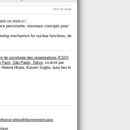
haut de page
ris ce mois-ci :
nce persistante, nouveaux concepts pour
timing mechanism for nuclear functions,
de
re de sociologie des organisations (CSO)
,
 Paris, São Paulo, Tokyo
,
co-écrit par
Helena Hirata, Kurumi Sugita, aura lieu le
edefrance-villejuif/Abonnement.aspx
hnique