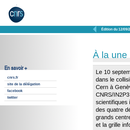

Édition du 12/09/
À la une
En savoir +
Le 10 septemb
cnrs.fr
dans le coll
site de la délégation
Cern à Genèv
facebook
CNRS/IN2P3 et
twitter
scientifiques 
des quatre dé
grands centr
et la grille 