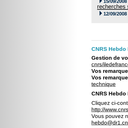

15/09/2008
recherches s

12/09/2008
CNRS Hebdo Il
Gestion de vo
cnrs/iledefran
Vos remarques
Vos remarques
technique
CNRS Hebdo Il
Cliquez ci-con
http://www.cn
Vous pouvez no
hebdo@dr1.cnr