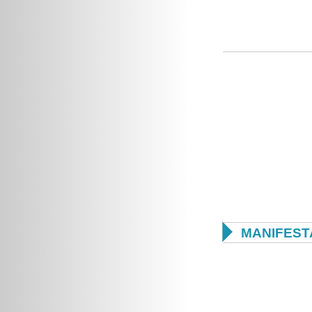

MANIFEST