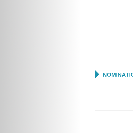

NOMINATI