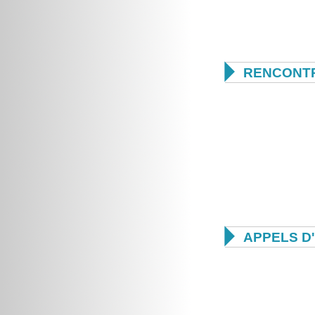

RENCONTR

APPELS D