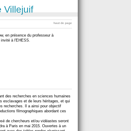
Villejuif
haut de page
ow, en présence du professeur à
s invité à l'EHESS.
nant des recherches en sciences humaines
es esclavages et de leurs héritages, et qui
es recherches. Il a ainsi pour objectif
productions filmographiques abordant ces
sé de chercheurs et/ou vidéastes seront
endra à Paris en mai 2015. Ouvertes à un
neront avec des tables rondes réunissant