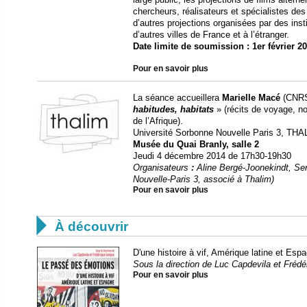
chercheurs, réalisateurs et spécialistes de
d’autres projections organisées par des inst
d’autres villes de France et à l’étranger.
Date limite de soumission : 1er février 2
Pour en savoir plus
La séance accueillera
Marielle Macé
(CNRS
habitudes, habitats
» (récits de voyage, 
de l’Afrique).
Université Sorbonne Nouvelle Paris 3, T
Musée du Quai Branly, salle 2
Jeudi 4 décembre 2014 de 17h30-19h30
Organisateurs
:
Aline Bergé-Joonekindt, Se
Nouvelle-Paris 3, associé à Thalim)
Pour en savoir plus

À découvrir
D'une histoire à vif, Amérique latine et Esp
Sous la direction de Luc Capdevila et Fréd
Pour en savoir plus