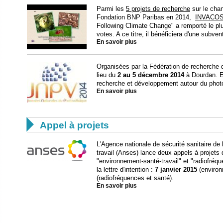
Parmi les
5 projets de recherche
sur le cha
Fondation BNP Paribas en 2014,
INVACO
Following Climate Change" a remporté le pl
votes. A ce titre, il bénéficiera d'une subve
En savoir plus
Organisées par la Fédération de recherche d
lieu du
2 au 5 décembre 2014
à Dourdan. E
recherche et développement autour du photov
En savoir plus

Appel à projets
L'Agence nationale de sécurité sanitaire de 
travail (Anses) lance deux appels à projets
"environnement-santé-travail" et "radiofréqu
la lettre d'intention :
7 janvier 2015
(environ
(radiofréquences et santé).
En savoir plus