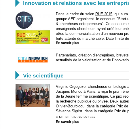

Innovation et relations avec les entrepr
Dans le cadre du salon
RUE 2015
, qui aura
groupe AEF organisent le concours "Start-u
& chercheurs-entrepreneurs". Ce concours 
enseignants-chercheurs ayant créé leur ent
et/ou la commercialisation d’un nouveau pro
forte attente du marché cible. Date limite d
En savoir plus
Partenariats, création d’entreprises, breve
actualités de la valorisation et de l’innova

Vie scientifique
Virginie Orgogozo, chercheuse en biologie a
Jacques Monod à Paris, a reçu le prix Irène 
de la Jeune femme scientifique. Ce prix r
la recherche publique ou privée. Deux autre
Olivier-Bourbigou, dans la catégorie Prix de
Séverine Sigrist, dans la catégorie Prix du
© M.E.N.E.S.R./XR Pictures
En savoir plus