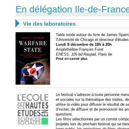
En délégation Ile-de-France 

Vie des laboratoires
Table ronde autour du livre de James Sparr
l'Université de Chicago et directeur d'étude
Lundi 8 décembre de 18h à 20h
Amphithéâtre François Furet
EHESS, 105 bd Raspail, Paris 6e
Pour en savoir plus
Le festival s’adresse à toute personne me
et sociales sur la thématique des traites, d
utilise la vidéo pour diffuser le résultat de s
d’inciter, de diffuser et de promouvoir les 
questions.
Les films sélectionnés par un comité compo
projetés lors du prochain festival qui se ti
large public, les projections de films alter