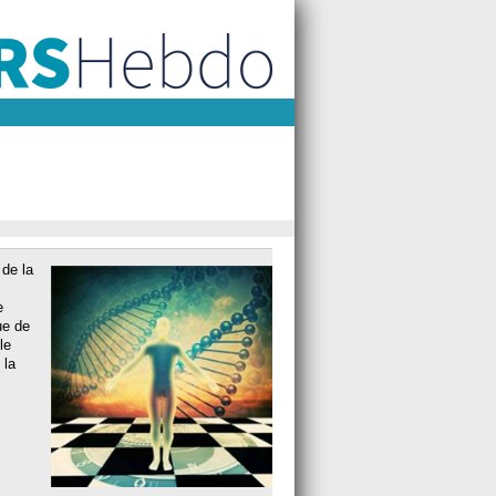
 de la
e
ue de
le
 la