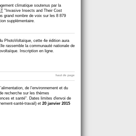
ngement climatique soutenus par la
ST
"Invasive Insects and Their Cost
us grand nombre de voix sur les 8 879
ntion supplémentaire.
u PhotoVoltaïque, cette 4e édition aura
lle rassemble la communauté nationale de
oltaïque. Inscription en ligne.
haut de page
l’alimentation, de l’environnement et du
 de recherche sur les thèmes
ences et santé". Dates limites d'envoi de
nement-santé-travail) et
20 janvier 2015