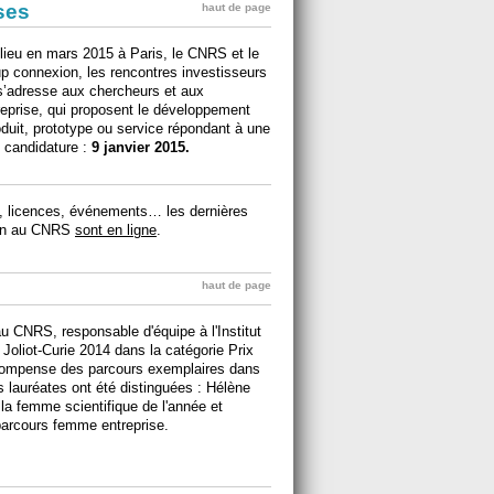
ises
haut de page
 lieu en mars 2015 à Paris, le CNRS et le
p connexion, les rencontres investisseurs
s’adresse aux chercheurs et aux
reprise, qui proposent le développement
duit, prototype ou service répondant à une
e candidature :
9 janvier 2015.
ts, licences, événements… les dernières
tion au CNRS
sont en ligne
.
haut de page
u CNRS, responsable d'équipe à l'Institut
Joliot-Curie 2014 dans la catégorie Prix
écompense des parcours exemplaires dans
s lauréates ont été distinguées : Hélène
 la femme scientifique de l'année et
 parcours femme entreprise.