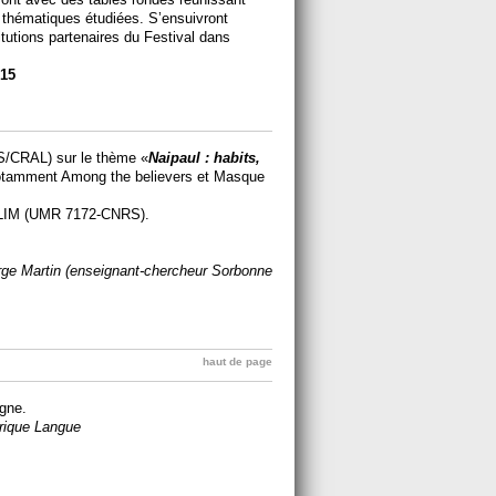
s thématiques étudiées. S’ensuivront
itutions partenaires du Festival dans
015
/CRAL) sur le thème «
Naipaul : habits,
notamment Among the believers et Masque
HALIM (UMR 7172-CNRS).
rge Martin (enseignant-chercheur Sorbonne
haut de page
agne.
érique Langue