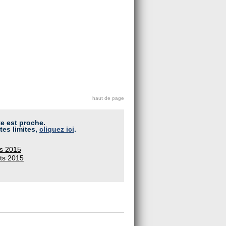
haut de page
te est proche.
tes limites,
cliquez ici
.
ts 2015
ets 2015