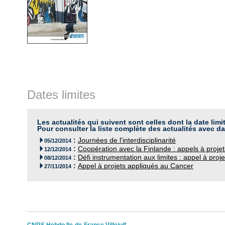
Dates limites
Les actualités qui suivent sont celles dont la date limi
Pour consulter la liste complète des actualités avec da
:
Journées de l'interdisciplinarité

05/12/2014
:
Coopération avec la Finlande : appels à proje

12/12/2014
:
Défi instrumentation aux limites : appel à proj

08/12/2014
:
Appel à projets appliqués au Cancer

27/11/2014
CNRS Hebdo Ile-de-France Villejuif