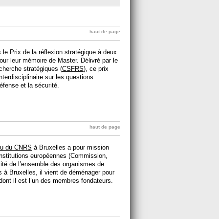
haut de page
le Prix de la réflexion stratégique à deux
ur leur mémoire de Master. Délivré par le
echerche stratégiques (
CSFRS
), ce prix
terdisciplinaire sur les questions
fense et la sécurité.
haut de page
au du CNRS
à Bruxelles a pour mission
s Institutions européennes (Commission,
ilité de l’ensemble des organismes de
s à Bruxelles, il vient de déménager pour
 dont il est l’un des membres fondateurs.