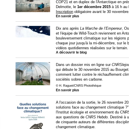
COP21 et en duplex de l'Antarctique en pré
Delmotte, le
1er décembre 2015
à 16 h au 
Inscription
obligatoire avant le 30 novembre
En savoir plus
Dix ans après
La Marche de l’Empereur
, Os
et l'équipe de Wild-Touch reviennent en Anta
bouleversement climatique sur les régions po
chaque jour jusqu'à la mi-décembre, sur le 
vidéos quotidiennes réalisées sur le terrain.
A découvrir le blog
Dans un dossier mis en ligne sur
CNRSlejo
qui débute le 30 novembre 2015 au Bourget
comment lutter contre le réchauffement clima
sociétés sobres en carbone.
© H. Raguet/CNRS Photothèque
En savoir plus
A l'occasion de la sortie, le 26 novembre 2
solutions face au changement climatique ?"
l'Institut écologie et environnement du CNRS
aux questions de
CNRS Hebdo
. Destiné à 
de cinquante auteurs de différentes discipl
changement climatique.