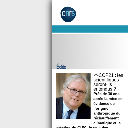
Édito
<>COP21 : les
scientifiques
seront-ils
entendus ?
Près de 30 ans
après la mise en
évidence de
l’origine
anthropique du
réchauffement
climatique et la
création du GIEC, la voix des