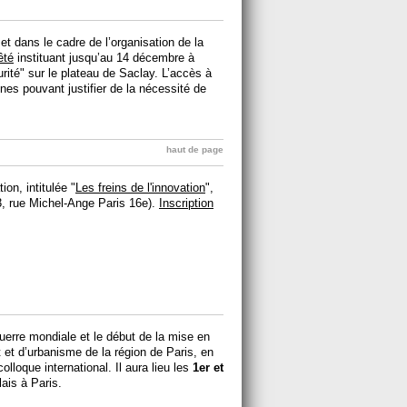
 dans le cadre de l’organisation de la
êté
instituant jusqu’au 14 décembre à
rité" sur le plateau de Saclay. L’accès à
nes pouvant justifier de la nécessité de
haut de page
on, intitulée "
Les freins de l'innovation
",
 rue Michel-Ange Paris 16e).
Inscription
guerre mondiale et le début de la mise en
t d’urbanisme de la région de Paris, en
lloque international. Il aura lieu les
1er et
lais à Paris.