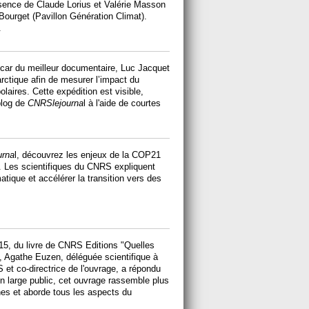
sence de Claude Lorius et Valérie Masson
Bourget (Pavillon Génération Climat).
.
car du meilleur documentaire, Luc Jacquet
rctique afin de mesurer l’impact du
laires. Cette expédition est visible,
blog de
CNRSlejourna
l à l'aide de courtes
urna
l, découvrez les enjeux de la COP21
. Les scientifiques du CNRS expliquent
tique et accélérer la transition vers des
015, du livre de CNRS Editions "Quelles
, Agathe Euzen, déléguée scientifique à
 et co-directrice de l'ouvrage, a répondu
un large public, cet ouvrage rassemble plus
ines et aborde tous les aspects du