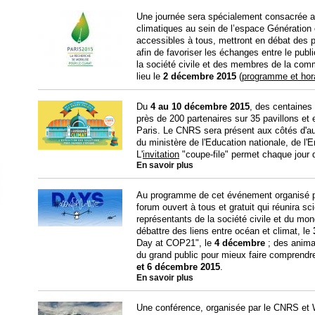
Une journée sera spécialement consacrée 
climatiques au sein de l’espace Génération 
accessibles à tous, mettront en débat des p
afin de favoriser les échanges entre le pub
la société civile et des membres de la comm
lieu le
2 décembre 2015
(
programme et hor
Du
4 au 10 décembre 2015
, des centaines
près de 200 partenaires sur 35 pavillons et
Paris. Le CNRS sera présent aux côtés d'au
du ministère de l'Education nationale, de l
L'
invitation
"coupe-file" permet chaque jour 
En savoir plus
Au programme de cet événement organisé 
forum ouvert à tous et gratuit qui réunira s
représentants de la société civile et du mon
débattre des liens entre océan et climat, le
Day at COP21", le
4 décembre
; des anima
du grand public pour mieux faire comprendre 
et 6 décembre
2015
.
En savoir plus
Une conférence, organisée par le CNRS et Wi