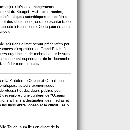
aux enjeux liés aux changements
climat du Bourget. Huit tables rondes,
roblématiques scientifiques et sociétales
lic et des chercheurs, des représentants de
unauté internationale. Cette journée aura
aires
).
 de solutions climat seront présentées par
 espaces d’exposition au Grand Palais à
tres organismes de recherche sur le stand
'Enseignement supérieur et de la Recherche.
d'accéder à cet espace
.
par la
Plateforme Océan et Climat
: un
cientifiques, acteurs économiques,
de étudiant et décideurs publics pour
3 décembre
; une conférence "Oceans
tions à Paris à destination des médias et
les liens entre l’océan et le climat, les
5
ld-Touch, aura lieu en direct de la