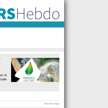
0
ec le
ciale.
haut de page