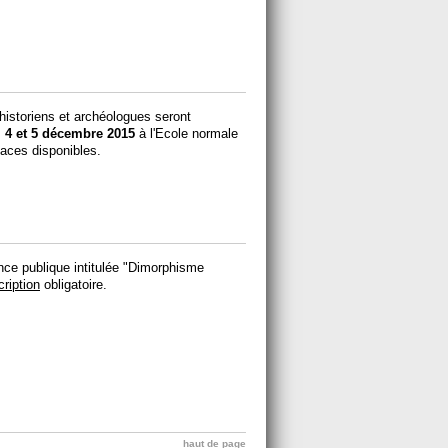
 historiens et archéologues seront
s
4 et 5 décembre 2015
à l'Ecole normale
laces disponibles.
ce publique intitulée "Dimorphisme
cription
obligatoire.
haut de page