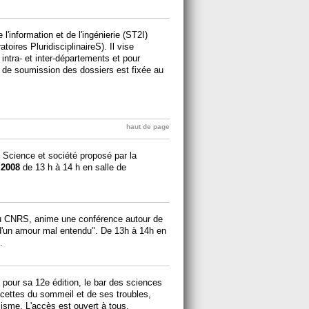
'information et de l'ingénierie (ST2I)
toires PluridisciplinaireS). Il vise
 intra- et inter-départements et pour
te de soumission des dossiers est fixée au
haut de page
e Science et société proposé par la
 2008
de 13 h à 14 h en salle de
au CNRS, anime une conférence autour de
re d'un amour mal entendu". De 13h à 14h en
.
, pour sa 12e édition, le bar des sciences
acettes du sommeil et de ses troubles,
sme. L'accès est ouvert à tous.