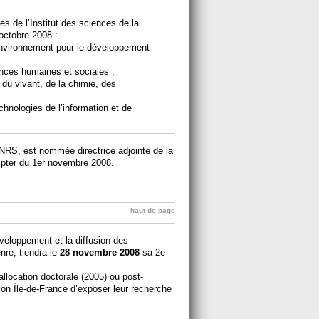
s de l’Institut des sciences de la
ctobre 2008 :
environnement pour le développement
nces humaines et sociales ;
du vivant, de la chimie, des
hnologies de l’information et de
CNRS, est nommée directrice adjointe de la
ompter du 1er novembre 2008.
haut de page
éveloppement et la diffusion des
nre, tiendra le
28 novembre 2008
sa 2e
allocation doctorale (2005) ou post-
ion Île-de-France d’exposer leur recherche