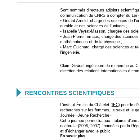
Sont nommés directeurs adjoints scientifique
communication du CNRS à compter du 1er o
• Gérard Arnold, chargé des sciences de l’
durable et des sciences de l’univers ;
• Isabelle Veyrat-Masson, chargée des scie
• Jean-Pierre Ternaux, chargé des sciences 
mathématiques et de la physique ;
• Marc Guichard, chargé des sciences et tec
l’ingénierie.
Claire Giraud, ingénieure de recherche au 
direction des relations internationales à c

RENCONTRES SCIENTIFIQUES
L’institut Émilie du Châtelet (
IEC
) pour le d
recherches sur les femmes, le sexe et le ge
Journée «Jeune Recherche».
Cette journée permettra aux titulaires d'une 
doctorale (2006, 2007) financées par la Rég
et d’échanger avec le public.
En savoir plus