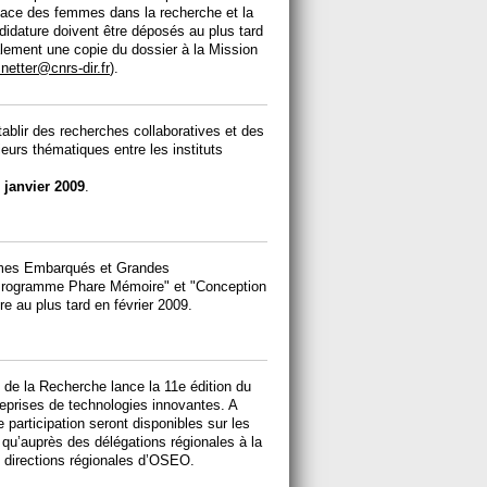
place des femmes dans la recherche et la
idature doivent être déposés au plus tard
alement une copie du dossier à la Mission
netter@cnrs-dir.fr
).
établir des recherches collaboratives et des
eurs thématiques entre les instituts
 janvier 2009
.
tèmes Embarqués et Grandes
 Programme Phare Mémoire" et "Conception
e au plus tard en février 2009.
 de la Recherche lance la 11e édition du
reprises de technologies innovantes. A
 participation seront disponibles sur les
qu’auprès des délégations régionales à la
s directions régionales d’OSEO.