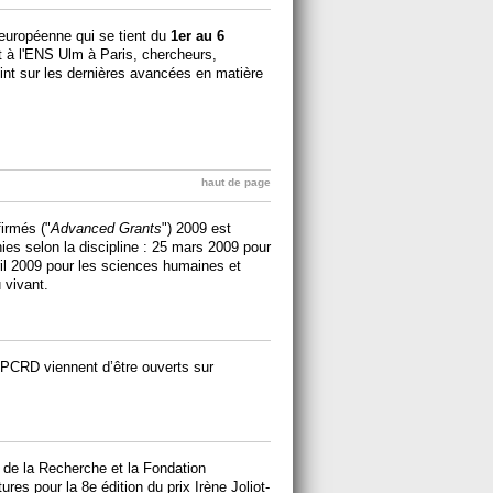
européenne qui se tient du
1er au 6
 à l'ENS Ulm à Paris, chercheurs,
point sur les dernières avancées en matière
haut de page
irmés ("
Advanced Grants
") 2009 est
nies selon la discipline : 25 mars 2009 pour
ril 2009 pour les sciences humaines et
 vivant.
 PCRD viennent d’être ouverts sur
 de la Recherche et la Fondation
res pour la 8e édition du prix Irène Joliot-