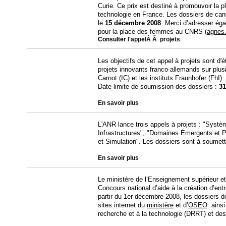
Curie. Ce prix est destiné à promouvoir la 
technologie en France. Les dossiers de cand
le
15 décembre 2008
. Merci d’adresser ég
pour la place des femmes au CNRS (
agnes.
Consulter
l'appelÂ Ã projets
Les objectifs de cet appel à projets sont d'
projets innovants franco-allemands sur plusi
Carnot (IC) et les instituts Fraunhofer (FhI) .
Date limite de soumission des dossiers :
31
En savoir plus
L'ANR lance trois appels à projets : "Sys
Infrastructures", "Domaines Émergents et
et Simulation". Les dossiers sont à soumettr
En savoir plus
Le ministère de l’Enseignement supérieur et
Concours national d’aide à la création d’ent
partir du 1er décembre 2008, les dossiers de
sites internet du
ministère
et d’
OSEO
ainsi 
recherche et à la technologie (DRRT) et de