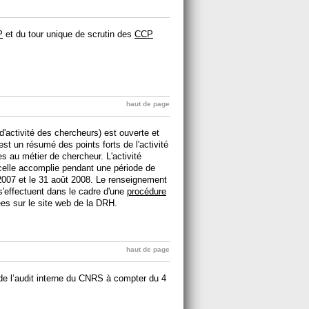
P
et du tour unique de scrutin des
CCP
haut de page
ctivité des chercheurs) est ouverte et
t un résumé des points forts de l'activité
es au métier de chercheur. L'activité
celle accomplie pendant une période de
2007 et le 31 août 2008. Le renseignement
'effectuent dans le cadre d'une
procédure
es sur le site web de la DRH.
haut de page
de l’audit interne du CNRS à compter du 4